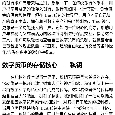
的银行账户有着天壤之别，想象一下，在传统银行体系中，用
户把辛苦赚来的钱存入银行，银行就如同一位“管家”，负责资
金的保管和管理，但在 Trust 钱包的世界里，用户才是自己资
产的真正主宰，拥有着对数字资产的完全控制权，Trust 钱包
更像是一个功能强大的工具，它如同一位贴心的向导，帮助用
户与神秘而又充满活力的区块链网络进行深度交互，借助这个
工具，用户可以轻松地查看自己数字货币的余额，就像查看自
己钱包里的现金数量一样直观；还能自由地进行交易等各种操
作,仿佛在数字的海洋中畅游。
数字货币的存储核心——私钥
在神秘的数字货币世界里，私钥无疑是最为关键的存在，
它就像是一把开启数字财富大门的神奇钥匙，私钥实际上是一
串由数字和字母精心组合而成的代码，这串看似普通的代码却
蕴含着巨大的能量，拥有了私钥，就如同拥有了一把可以随意
支配相应数字货币的“尚方宝剑”，对其拥有了绝对的控制权，
当用户满怀期待地在 Trust 钱包中创建一个钱包地址时，钱包
会如同一位贴心的助手，同时为用户生成对应的私钥，这个至