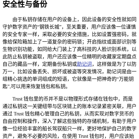
安全性与备份
由于私钥存储在用户的设备上，因此设备的安全性就如同
守护数字资产的“钢铁长城”，至关重要，用户应该像一位谨慎
的安全专家一样，采取必要的安全措施，比如设置强密码，就
像给保险箱加上了一道复杂的密码锁；开启指纹或面部识别等
生物识别功能，如同给大门装上了高科技的人脸识别系统，以
此防止私钥被盗取，用户还应该像一位精明的收藏家定期盘点
自己的藏品一样，定期备份私钥或
助记词
，这样做是为了以防
万一，比如设备丢失、损坏或被盗等突发情况，助记词是由一
组精心挑选的单词组成的短语，它就像是一把神奇的“万能钥
匙”,可以用来恢复钱包和私钥。
Trust 钱包里的币并不是以物理形式存储在钱包中，而是
通过私钥这一关键纽带与区块链上的账本记录紧密关联，用户
通过 Trust 钱包精心管理自己的私钥，从而实现对数字货币的
自由控制和操作，深入了解这些独特的存储机制，有助于用户
像一位经验丰富的船长驾驭船只一样，更好地保护自己的数字
资产，避免不必要的风险，在使用 Trust 钱包时，用户应该始