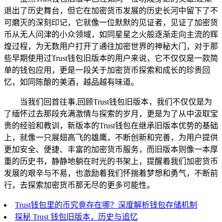
退出了历史舞台，但它在加密货币发展的历史长河中留下了不
可磨灭的深刻印记，它就像一位默默的见证者，见证了加密货
币从无人问津的小众领域，如同星星之火般逐渐走向主流的辉
煌过程，为无数用户打开了通往加密世界的神秘大门，对于那
些早期使用过Trust钱包旧版本的用户来说，它不仅仅是一款简
单的钱包应用，更是一段关于加密货币探索和成长的珍贵回
忆，如同陈酿的美酒，越品越有味道。
当我们回首往事,回顾Trust钱包旧版本，我们不仅仅是为
了缅怀过去那段充满激情与探索的岁月，更是为了从中汲取宝
贵的经验和教训，新版本的Trust钱包在继承旧版本优势的基础
上，就像一只展翅高飞的雄鹰，不断创新和完善，为用户提供
更加安全、便捷、丰富的加密货币服务，而旧版本则像一本厚
重的历史书，静静地躺在时光的书架上，提醒着我们加密货币
发展的艰辛与不易，也激励着我们怀揣着梦想和勇气，不断前
行，去探索加密货币那无尽的更多可能性。
Trust钱包里的币究竟存在哪？深度解析钱包存储机制
探秘 Trust 钱包旧版本，历史与追忆