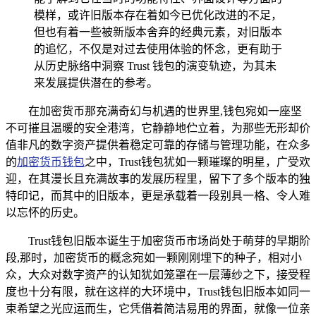
模样，或许旧版本存在着如今已优化改进的不足，
但也有着一些被新版本舍弃的经典元素，对旧版本
的追忆，不仅是对过去使用体验的怀念，更有助于
从历史脉络中洞察 Trust 钱包的演变轨迹，为其未
来发展提供潜在的参考。
在加密货币那充满奇幻与机遇的世界里,钱包宛如一座坚
不可摧且温暖的安全港湾，它静静地伫立着，为那些无形却价
值非凡的数字资产提供着稳定可靠的存储与管理功能，在众多
的
加密货币钱包
之中，Trust钱包犹如一颗璀璨的明星，广受欢
迎，在其漫长且充满故事的发展历程里，留下了多个版本的独
特印记，而其中的旧版本，更是承载着一段别具一格、令人难
以忘怀的历史。
Trust钱包旧版本诞生于加密货币市场尚处于萌芽的早期阶
段,那时，加密货币的概念宛如一颗刚刚埋下的种子，相对小
众，大众对数字资产的认知犹如笼罩在一层薄纱之下，接受程
度也十分有限，就在这样的大环境中，Trust钱包旧版本如同一
束希望之光应运而生，它凭借着简洁易用的界面，就像一位亲