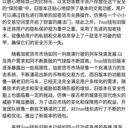
以放心地将自己的比特币、以太坊等数字资产存放在这个安全
的“保险箱”中，旧版本还贴心地提供了基本的交易功能，用户
可以通过钱包进行简单的加密货币兑换操作，仿佛在一个小小
的交易空间里开启了财富的魔法门，除此之外，Trust钱包旧版
本还将用户的隐私保护视为重中之重，采用了先进的加密技
术，就像给用户的私钥和交易信息穿上了一层坚不可破的铠
甲，确保它们的安全万无一失。
随着加密货币市场如同一列高速行驶的列车快速发展,以
及用户需求如同不断膨胀的气球般不断提高，Trust钱包旧版本
逐渐暴露出一些局限性，加密货币市场就像一个充满活力的生
态系统，不断涌现出新的币种和交易方式，而旧版本的功能就
像一辆老旧的马车，已经无法完全满足用户多样化的需求，随
着技术的进步和安全威胁如影随形般的增加，旧版本在安全性
能上也面临着一定的挑战，仿佛一座古老的城堡在现代炮火的
威胁下略显脆弱，为了适应市场的变化和保障用户的权益，开
发团队就像一群技艺精湛的工匠，对Trust钱包进行了不断的升
级和优化，推出了新版本的钱包。
虽然Trust钱包旧版本已经如同一位功成身退的英雄,逐渐