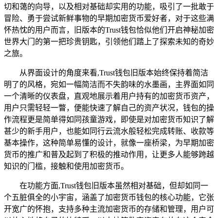
切和蔼的向导，以及相对基础却实用的功能，吸引了一批敢于
冒险、勇于尝试新鲜事物的早期加密货币爱好者，对于这些满
怀热忱的用户而言，旧版本的Trust钱包恰似他们开启神秘加密
世界大门的第一把珍贵钥匙，引领他们踏上了探索未知的奇妙
之旅。
从界面设计的角度来看,Trust钱包旧版本始终保持着简洁
明了的风格，宛如一幅简洁而不失韵味的水墨画，主界面如同
一个清晰的仪表盘，直观地展示着用户持有的加密货币资产，
用户只需轻轻一瞥，便能快速了解自己的资产状况，钱包的操
作流程更是简单得如同孩童游戏，即使是对加密货币知识了解
甚少的新手用户，也能如同行云流水般轻松完成转账、收款等
基本操作，这种简单易懂的设计，就像一座桥梁，为早期加密
货币的推广和普及起到了积极的推动作用，让更多人能够跨越
知识的门槛，接触和使用加密货币。
在功能方面,Trust钱包旧版本虽然相对基础，但却如同一
个五脏俱全的小宇宙，涵盖了加密货币钱包的核心功能，它张
开宽广的怀抱，支持多种主流加密货币的存储和管理，用户可