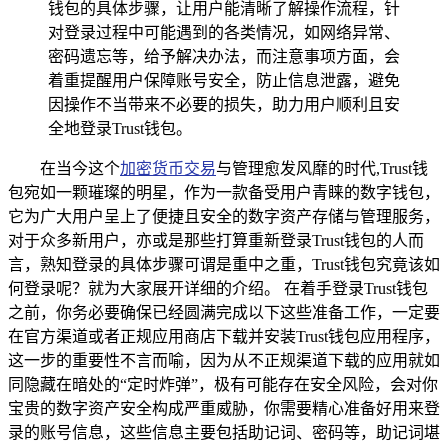
钱包的具体步骤，让用户能清晰了解操作流程，针
对登录过程中可能遇到的各类情况，如网络异常、
密码遗忘等，给予解决办法，而注意事项方面，会
着重提醒用户保障账号安全，防止信息泄露，避免
因操作不当带来不必要的损失，助力用户顺利且安
全地登录Trust钱包。
在当今这个
加密货币交易
与管理愈发风靡的时代,Trust钱
包宛如一颗璀璨的明星，作为一款备受用户青睐的数字钱包，
它为广大用户呈上了便捷且安全的数字资产存储与管理服务，
对于众多新用户，亦或是那些打算重新登录Trust钱包的人而
言，熟知登录的具体步骤可谓是重中之重，Trust钱包究竟该如
何登录呢？就为大家展开详细的介绍。 在着手登录Trust钱包
之前，你务必要确保已经圆满完成以下这些准备工作，一定要
在官方渠道或者正规应用商店下载并安装Trust钱包应用程序，
这一步的重要性不言而喻，因为从不正规渠道下载的应用就如
同隐藏在暗处的“定时炸弹”，极有可能存在安全风险，会对你
宝贵的数字资产安全构成严重威胁，你需要精心准备好用来登
录的账号信息，这些信息主要包括助记词、密码等，助记词堪