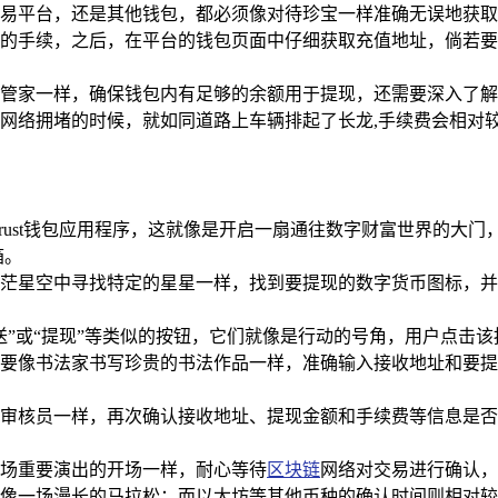
易平台，还是其他钱包，都必须像对待珍宝一样准确无误地获取
的手续，之后，在平台的钱包页面中仔细获取充值地址，倘若要
管家一样，确保钱包内有足够的余额用于提现，还需要深入了解
网络拥堵的时候，就如同道路上车辆排起了长龙,手续费会相对
rust钱包应用程序，这就像是开启一扇通往数字财富世界的大
箱。
茫星空中寻找特定的星星一样，找到要提现的数字货币图标，并
送”或“提现”等类似的按钮，它们就像是行动的号角，用户点击该
要像书法家书写珍贵的书法作品一样，准确输入接收地址和要提
审核员一样，再次确认接收地址、提现金额和手续费等信息是否正
场重要演出的开场一样，耐心等待
区块链
网络对交易进行确认，
像一场漫长的马拉松；而以太坊等其他币种的确认时间则相对较