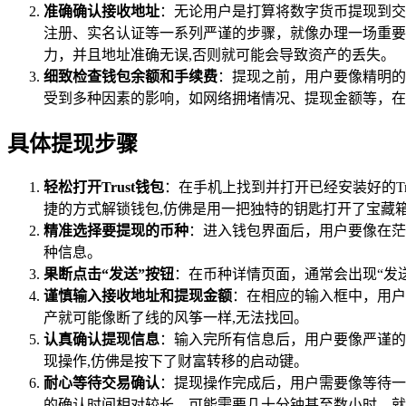
准确确认接收地址
：无论用户是打算将数字货币提现到交
注册、实名认证等一系列严谨的步骤，就像办理一场重要
力，并且地址准确无误,否则就可能会导致资产的丢失。
细致检查钱包余额和手续费
：提现之前，用户要像精明的
受到多种因素的影响，如网络拥堵情况、提现金额等，在
具体提现步骤
轻松打开Trust钱包
：在手机上找到并打开已经安装好的T
捷的方式解锁钱包,仿佛是用一把独特的钥匙打开了宝藏
精准选择要提现的币种
：进入钱包界面后，用户要像在茫
种信息。
果断点击“发送”按钮
：在币种详情页面，通常会出现“发
谨慎输入接收地址和提现金额
：在相应的输入框中，用户
产就可能像断了线的风筝一样,无法找回。
认真确认提现信息
：输入完所有信息后，用户要像严谨的
现操作,仿佛是按下了财富转移的启动键。
耐心等待交易确认
：提现操作完成后，用户需要像等待一
的确认时间相对较长，可能需要几十分钟甚至数小时，就