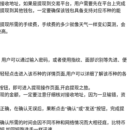
接收地址，如果是提现到交易平台，用户需要先在平台上完成
提现到其他钱包，一定要确保该钱包具备支持对应币种的能
提现所需的手续费，手续费的多少就像天气一样变幻莫测，会
较高。
门，用户可以通过输入密码，或者使用指纹、面部识别等先进、便
轻轻点击进入该币种的详情页面,用户可以详细了解该币种的各
按钮，即可进入提现操作页面,开启提现之旅。
现的金额，一定要注意仔细核对接收地址，因为一旦输错，资
确，在确认无误后，果断点击“确认”或“发送”按钮，完成提
确认所需的时间会因不同币种和网络情况而大相径庭，比特币
短,如同短跑选手一样迅速。