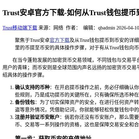
Trust安卓官方下载-如何从Trust钱包
Trust移动端下载
来源：网络 作者： 编辑：qbadmin
2026-04-10
聚焦于Trust安卓
官方下载
及从Trust钱包提币到币安的
里的币提至币安的具体操作步骤，对于有从Trust钱
在当今蓬勃发展的加密货币交易领域，不同钱包与交易平台
用户的青睐；而币安则是全球范围内声名远扬的加密货币交易平
绍具体的操作步骤。
确认支持的币种
：在开启提币操作之前，务必仔细确认你
些规则，乃是成功提币的关键所在，只有确保所选币种在
备份钱包
：为了切实保障资产的安全，在进行任何资产转
盗等意外情况，凭借助记词，你就能够轻松恢复钱包中的
注册并验证币安账户
：倘若你还没有币安账户，那么需要
币、交易等一系列操作的资格，这也是保障交易安全和合
第一步：获取币安的充值地址