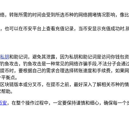
块链网络，转账所需的时间会受到所选币种的网络拥堵情况影响，
态，也可以在币安平台上查看充值记录，当币安显示充值成功时,就
私钥
和助记词，避免其泄露，因为私钥和助记词是访问你钱包资
遭遇钓鱼攻击，钓鱼攻击是一种常见的网络诈骗手段,不法分子会
提币时，要根据自己的需求合理选择转账速度和手续费，如果网
个平衡点。
区块链版本或分叉币，在提币之前，最好深入了解相关币种的情
求帮助。
币安
，在整个操作过程中，一定要保持谨慎和细心，确保每一个