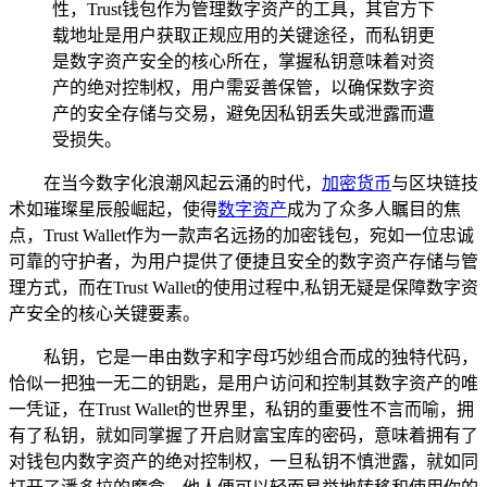
性，Trust钱包作为管理数字资产的工具，其官方下
载地址是用户获取正规应用的关键途径，而私钥更
是数字资产安全的核心所在，掌握私钥意味着对资
产的绝对控制权，用户需妥善保管，以确保数字资
产的安全存储与交易，避免因私钥丢失或泄露而遭
受损失。
在当今数字化浪潮风起云涌的时代，
加密货币
与区块链技
术如璀璨星辰般崛起，使得
数字资产
成为了众多人瞩目的焦
点，Trust Wallet作为一款声名远扬的加密钱包，宛如一位忠诚
可靠的守护者，为用户提供了便捷且安全的数字资产存储与管
理方式，而在Trust Wallet的使用过程中,私钥无疑是保障数字资
产安全的核心关键要素。
私钥，它是一串由数字和字母巧妙组合而成的独特代码，
恰似一把独一无二的钥匙，是用户访问和控制其数字资产的唯
一凭证，在Trust Wallet的世界里，私钥的重要性不言而喻，拥
有了私钥，就如同掌握了开启财富宝库的密码，意味着拥有了
对钱包内数字资产的绝对控制权，一旦私钥不慎泄露，就如同