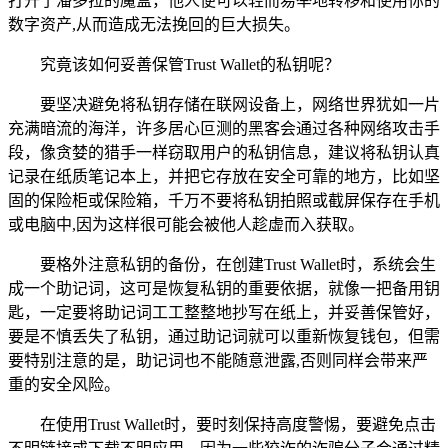
打开了潘多拉的魔盒，他人便可以轻而易举地转移和使用你的
数字资产,从而造成无法挽回的巨大损失。
究竟该如何妥善保管Trust Wallet的私钥呢？
要坚决避免将私钥存储在联网设备上，网络世界犹如一片
充满暗流的海洋，许多居心叵测的黑客会通过各种网络攻击手
段，像贪婪的猎手一样窃取用户的私钥信息，建议将私钥认真
记录在纸质笔记本上，并把它存放在安全可靠的地方，比如坚
固的保险柜或保险箱，千万不要将私钥拍照或截屏保存在手机
或电脑中,因为这样很可能会被他人趁虚而入获取。
要格外注意私钥的备份，在创建Trust Wallet时，系统会生
成一个助记词，这可是恢复私钥的重要依据，就像一把备用钥
匙，一定要将助记词工工整整地抄写在纸上，并妥善保管好，
要是不慎丢失了私钥，通过助记词就可以重新恢复钱包，但需
要特别注意的是，助记词也不能随意泄露,否则同样会带来严
重的安全风险。
在使用Trust Wallet时，要时刻保持高度警惕，要避免点击