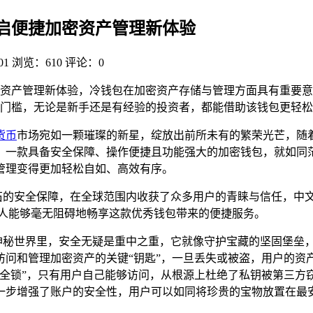
et，开启便捷加密资产管理新体验
01
浏览：610
评论：0
资产管理新体验，冷钱包在加密资产存储与管理方面具有重要意义
门槛，无论是新手还是有经验的投资者，都能借助该钱包更轻松
货币
市场宛如一颗璀璨的新星，绽放出前所未有的繁荣光芒，随
款具备安全保障、操作便捷且功能强大的加密钱包，就如同茫茫大海中
管理变得更加轻松自如、高效有序。
能和坚如磐石的安全保障，在全球范围内收获了众多用户的青睐与信任
多人能够毫无阻碍地畅享这款优秀钱包带来的便捷服务。
世界里，安全无疑是重中之重，它就像守护宝藏的坚固堡垒，容不得丝
管理加密资产的关键“钥匙”，一旦丢失或被盗，用户的资产将瞬间陷
安全锁”，只有用户自己能够访问，从根源上杜绝了私钥被第三方
步增强了账户的安全性，用户可以如同将珍贵的宝物放置在最安全