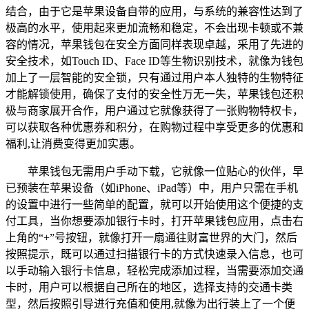
结合，由于它是苹果设备自带的应用，与系统的兼容性达到了
极高的水平，使用起来更加流畅和稳定，不会出现卡顿或不兼
容的情况，苹果钱包在安全方面同样表现卓越，采用了先进的
安全技术，如Touch ID、Face ID等生物识别技术，就像为钱包
加上了一层智能的安全锁，只有通过用户本人独特的生物特征
才能解锁使用，确保了支付的安全性万无一失，苹果钱包还积
极与商家展开合作，用户通过它就像获得了一张购物特权卡，
可以获取各种优惠券和积分，在购物过程中享受更多的优惠和
福利,让消费变得更加实惠。
苹果钱包无需用户手动下载，它就像一位贴心的伙伴，早
已预装在苹果设备（如iPhone、iPad等）中，用户只需在手机
的设置中进行一些简单的配置，就可以开始使用这个便捷的支
付工具，当你想要添加银行卡时，打开苹果钱包应用，点击右
上角的“+”号按钮，就像打开一扇通往财富世界的大门，然后
按照提示，既可以通过扫描银行卡的方式快速录入信息，也可
以手动输入银行卡信息，轻松完成添加过程，当需要添加交通
卡时，用户可以根据自己所在的地区，选择支持的交通卡类
型，然后按照引导进行充值和使用,就像为出行装上了一个便