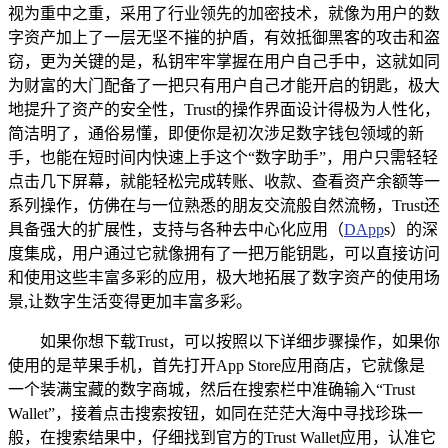
视为重中之重，采用了行业领先的加密技术，就像为用户的数
字资产加上了一层无坚不摧的护盾，有效抵御黑客的攻击和盗
窃，更为关键的是，私钥牢牢掌握在用户自己手中，这就如同
为财富的大门配备了一把只有用户自己才能开启的钥匙，极大
地提升了资产的安全性，Trust的操作界面设计得极为人性化，
简洁明了，通俗易懂，即便你是初次涉足数字钱包领域的新
手，也能在短时间内快速上手这个“数字助手”，用户只需轻轻
点击几下屏幕，就能轻松完成转账、收款、查看资产余额等一
系列操作，仿佛在与一位熟悉的朋友交流般自然流畅，Trust还
具备强大的扩展性，支持与各种去中心化应用（
DApp
s）的深
度集成，用户通过它就像拥有了一把万能钥匙，可以直接访问
和使用这些丰富多彩的应用，极大地拓展了数字资产的使用场
景,让数字生活变得更加丰富多彩。
如果你想下载Trust，可以按照以下详细步骤操作，如果你
使用的是苹果手机，首先打开App Store应用商店，它就像是
一个装满宝藏的数字商城，然后在搜索栏中准确输入“Trust
Wallet”，接着点击搜索按钮，如同在茫茫大海中寻找珍珠一
般，在搜索结果中，仔细找到官方的Trust Wallet应用，认准它