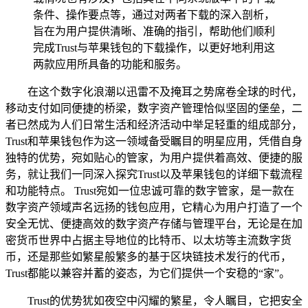
条件、操作要点等，通过对两者下载的深入剖析，
旨在为用户提供清晰、准确的指引，帮助他们顺利
完成Trust与苹果钱包的下载操作，以更好地利用这
两款应用所具备的功能和服务。
在这个数字化浪潮以迅雷不及掩耳之势席卷全球的时代，
移动支付如同便捷的桥梁，数字资产管理恰似坚固的堡垒，二
者已然成为人们日常生活和经济活动中举足轻重的组成部分，
Trust和苹果钱包作为这一领域备受瞩目的明星应用，凭借自身
独特的优势，宛如贴心的管家，为用户提供着高效、便捷的服
务，就让我们一同深入探究Trust以及苹果钱包的详细下载流程
和功能特点。 Trust宛如一位忠诚可靠的数字管家，是一款在
数字资产领域声名远扬的钱包应用，它精心为用户打造了一个
安全无忧、便捷高效的数字资产存储与管理平台，无论是在加
密货币世界中占据主导地位的比特币、以太坊等主流数字货
币，还是那些如繁星般繁多的基于区块链技术发行的代币，
Trust都能以兼容并蓄的姿态，为它们提供一个安稳的“家”。
Trust的优势犹如夜空中闪耀的繁星，令人瞩目，它把安全