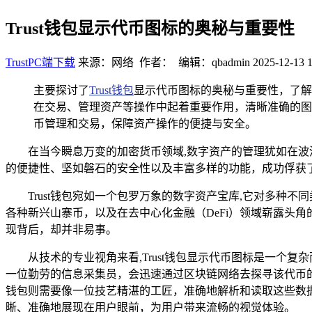
Trust钱包显示代币图标的奥秘与重要性
TrustPC端下载
来源：网络 作者： 编辑：qbadmin
2025-12-13 1
主要探讨了
Trust钱
包
显示代币图标的奥秘与重要性，了解
在交易、管理资产等操作中起着重要作用，清晰准确的图
币管理和交易，保障资产操作的便捷与安全。
在当今瞬息万变的加密货币领域,数字资产的管理犹如在波
的便捷性、坚如磐石的安全性以及丰富多样的功能，成功俘获了众
Trust钱包宛如一个包罗万象的数字资产宝库,它对多
各种新兴山寨币，以及在去中心化金融（DeFi）领域崭露头
现背后，却并非易事。
从技术的专业视角来看,Trust钱包显示代币图标是一
一位勤劳的信息采集员，会迅速通过区块链网络去探寻该代币
钱包则需要像一位技艺精湛的工匠，准确地解析和读取这些数
晰、准确地展现在用户眼前，为用户带来流畅的视觉体验。