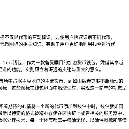
图标不仅是代币的直观标识，方便用户快速识别不同代币，
示代币图标的相关知识，有助于用户更好地利用钱包进行代
rust钱包，作为一款备受瞩目的加密货币钱包，凭借其卓越
足道的功能，实则蕴含着深远的奥秘与重大的意义。
币市场中占据主导地位的主流货币，到如雨后春笋般不断涌现的
的图标，这些图标在钱包界面中熠熠生辉，实现这一简单的视觉呈
户怀着期待的心情将一个新的代币添加到钱包中时，钱包就如同
通常以特定的格式被精心存储在区块链上或者相关的服务器中，
数据处理技术，每一个环节都需要精确无误，以确保图标能够清