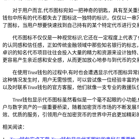
对于用户而言,代币图标宛如一把神奇的钥匙，具有至关
钱包中所有的代币都失去了图标这一独特的标识，仅仅以一串
了图标，当用户想要快速找到自己持有的某个特定代币进行交
代币图标不仅仅是一种视觉标识,它还在一定程度上代表
的认同感和信任感，正如传统金融领域中那些知名银行的标志
卓识的知名代币项目往往会投入大量的精力和资源来设计独特、
更容易产生亲近感和安全感，从而更加放心地参与到代币的交
在使用Trust钱包的过程中,有时也会遭遇显示代币图
这种情况发生时，用户无需惊慌，可以尝试像一位经验丰富的
以及时联系Trust钱包的官方客服，他们就像一支专业的救
Trust钱包显示代币图标虽然看似是一个毫不起眼的小功
户与数字资产的一座重要桥梁，随着加密货币市场的不断发展与
效、优质的服务，引领用户在加密货币的世界中开启更加精彩
相关阅读：