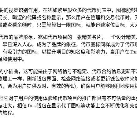
重要的视觉识别作用，在犹如繁星般众多的代币列表中，图标能够
冗长、晦涩的代码或名称显示，那么用户在管理和交易代币时，
易或查看余额时，只需轻轻扫一眼图标，就能迅速定位目标，大
了代币的品牌形象，宛如代币项目的一张精美名片，一个设计精美
，早已深入人心，成为了品牌的象征，代币图标同样成为了代币
有吸引力的图标，以提升项目的知名度和影响力，当用户在Tru
易和使用中。
标异常的小插曲，这可能是由于网络信号不稳定、代币合约信息更新
修理工一样，刷新钱包界面、检查网络连接或者更新钱包软件来
援队伍，会为用户提供及时、有效的帮助，确保用户能够顺利地使用
能,但它对于用户的使用体验和代币项目的推广都具有不可估量的重要
壮大，相信Trust钱包在显示代币图标等功能上会不断优化和
的旅程。