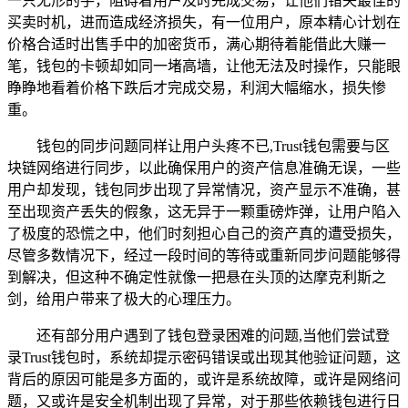
一只无形的手，阻碍着用户及时完成交易，让他们错失最佳的
买卖时机，进而造成经济损失，有一位用户，原本精心计划在
价格合适时出售手中的加密货币，满心期待着能借此大赚一
笔，钱包的卡顿却如同一堵高墙，让他无法及时操作，只能眼
睁睁地看着价格下跌后才完成交易，利润大幅缩水，损失惨
重。
钱包的同步问题同样让用户头疼不已,Trust钱包需要与区
块链网络进行同步，以此确保用户的资产信息准确无误，一些
用户却发现，钱包同步出现了异常情况，资产显示不准确，甚
至出现资产丢失的假象，这无异于一颗重磅炸弹，让用户陷入
了极度的恐慌之中，他们时刻担心自己的资产真的遭受损失，
尽管多数情况下，经过一段时间的等待或重新同步问题能够得
到解决，但这种不确定性就像一把悬在头顶的达摩克利斯之
剑，给用户带来了极大的心理压力。
还有部分用户遇到了钱包登录困难的问题,当他们尝试登
录Trust钱包时，系统却提示密码错误或出现其他验证问题，这
背后的原因可能是多方面的，或许是系统故障，或许是网络问
题，又或许是安全机制出现了异常，对于那些依赖钱包进行日