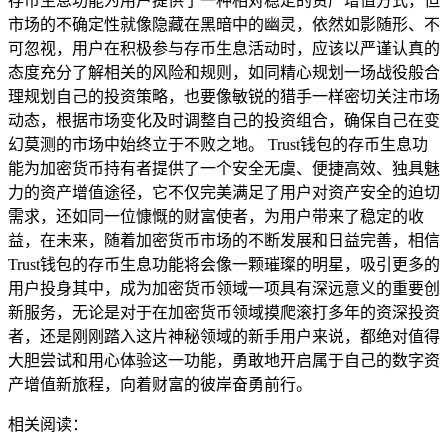
存币生息功能为用户提供了一种相对稳定的资产增值方式，但
市场的不确定性就像隐藏在黑暗中的幽灵，依然如影随形、不
可忽视，用户在积极参与存币生息活动时，应该以严谨认真的
态度充分了解相关的风险和规则，如同精心规划一场战役般合
理规划自己的投资策略，也要像敏锐的猎手一样密切关注市场
动态，根据市场变化及时调整自己的投资组合，确保自己在变
幻莫测的市场中始终立于不败之地。 Trust钱包的存币生息功
能为加密货币持有者提供了一个安全无虞、便捷高效、独具魅
力的资产增值途径，它不仅完美满足了用户对资产安全的迫切
需求，还如同一位慷慨的财富使者，为用户带来了稳定的收
益，在未来，随着加密货币市场的不断发展和日益完善，相信
Trust钱包的存币生息功能将会像一颗璀璨的明星，吸引更多的
用户投身其中，成为加密货币领域一项具有深远意义的重要创
新服务，无论是对于在加密货币领域摸爬滚打多年的资深投资
者，还是刚刚踏入这片神秘领域的新手用户来说，都绝对值得
大胆尝试和用心体验这一功能，勇敢地开启属于自己的数字资
产增值新旅程，向着财富的彼岸奋勇前行。
相关阅读：