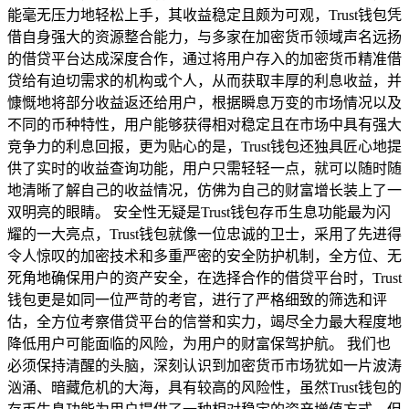
能毫无压力地轻松上手，其收益稳定且颇为可观，Trust钱包凭
借自身强大的资源整合能力，与多家在加密货币领域声名远扬
的借贷平台达成深度合作，通过将用户存入的加密货币精准借
贷给有迫切需求的机构或个人，从而获取丰厚的利息收益，并
慷慨地将部分收益返还给用户，根据瞬息万变的市场情况以及
不同的币种特性，用户能够获得相对稳定且在市场中具有强大
竞争力的利息回报，更为贴心的是，Trust钱包还独具匠心地提
供了实时的收益查询功能，用户只需轻轻一点，就可以随时随
地清晰了解自己的收益情况，仿佛为自己的财富增长装上了一
双明亮的眼睛。 安全性无疑是Trust钱包存币生息功能最为闪
耀的一大亮点，Trust钱包就像一位忠诚的卫士，采用了先进得
令人惊叹的加密技术和多重严密的安全防护机制，全方位、无
死角地确保用户的资产安全，在选择合作的借贷平台时，Trust
钱包更是如同一位严苛的考官，进行了严格细致的筛选和评
估，全方位考察借贷平台的信誉和实力，竭尽全力最大程度地
降低用户可能面临的风险，为用户的财富保驾护航。 我们也
必须保持清醒的头脑，深刻认识到加密货币市场犹如一片波涛
汹涌、暗藏危机的大海，具有较高的风险性，虽然Trust钱包的