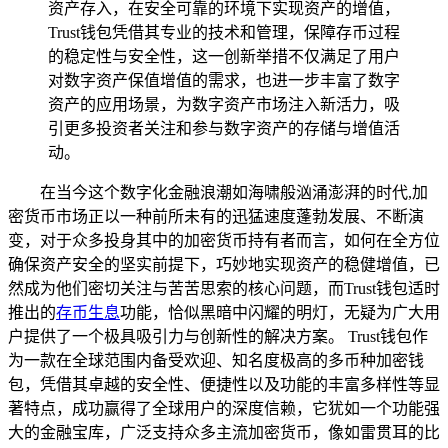
资产存入，在安全可靠的环境下实现资产的增值，
Trust钱包凭借其专业的技术和管理，保障存币过程
的稳定性与安全性，这一创新举措不仅满足了用户
对数字资产保值增值的需求，也进一步丰富了数字
资产的应用场景，为数字资产市场注入新活力，吸
引更多投资者关注和参与数字资产的存储与增值活
动。
在当今这个数字化金融浪潮如海啸般汹涌澎湃的时代,加
密货币市场正以一种前所未有的迅猛速度蓬勃发展、不断演
变，对于众多投身其中的加密货币持有者而言，如何在全方位
确保资产安全的坚实前提下，巧妙地实现资产的稳健增值，已
然成为他们密切关注与苦苦思索的核心问题，而Trust钱包适时
推出的
存币生息
功能，恰似黑暗中闪耀的明灯，无疑为广大用
户提供了一个极具吸引力与创新性的解决方案。 Trust钱包作
为一款在全球范围内备受欢迎、知名度极高的多币种加密钱
包，凭借其卓越的安全性、便捷性以及功能的丰富多样性等显
著特点，成功赢得了全球用户的深度信赖，它犹如一个功能强
大的金融宝库，广泛支持众多主流加密货币，像如雷贯耳的比