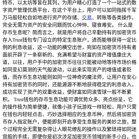
特币、以太坊等皆在其列，为用户精心打造了一个一站式的数
字资产管理优质平台，在这个平台上，用户可以如同指挥千军
万马般轻松自如地进行资产的存储、
交易
、转账等各类操作，
完全无需为资产的安全问题而忧心忡忡、寝食难安。 什么是
存币生息呢？简而言之，就是用户将自己辛勤持有的加密货币
存入Trust钱包专门设立的特定生息账户，进而能够获得一定比
例的利息收益，这一功能的横空出世，宛如在加密货币持有者
面前开辟了一条崭新的、充满希望与财富的资产增值康庄大
道，以往，用户手中的加密货币往往只能被动地等待市场价格
如同变幻莫测的天气般波动，以此来实现资产的增值或者贬
值，而存币生息功能则如同一位神奇的魔法师，让用户在安心
持有加密货币的同时，还能源源不断地获得稳定的利息收入，
成功实现了资产的双重收益，使财富如同滚雪球一般不断累
积。 Trust钱包的存币生息功能可谓优势众多、亮点纷呈，它
的操作极为简单便捷，就像小孩子玩游戏一样轻松，用户只需
在钱包内轻轻点击、巧妙选择相应的生息币种，然后将加密货
币存入指定账户，便能即刻开启享受生息服务的美妙之旅，整
个过程完全无需复杂得让人眼花缭乱的操作以及繁琐得如同迷
宫般的手续，即便你是初次涉足加密货币领域的新手小白，也