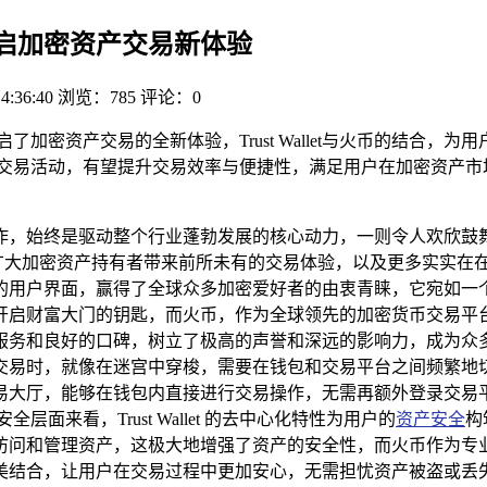
火币，开启加密资产交易新体验
4:36:40
浏览：785
评论：0
一举措开启了加密资产交易的全新体验，Trust Wallet与火币的
展加密资产交易活动，有望提升交易效率与便捷性，满足用户在加密
，始终是驱动整个行业蓬勃发展的核心动力，一则令人欢欣鼓舞的消
广大加密资产持有者带来前所未有的交易体验，以及更多实实在在的便利。
的用户界面，赢得了全球众多加密爱好者的由衷青睐，它宛如一
开启财富大门的钥匙，而火币，作为全球领先的加密货币交易平
和良好的口碑，树立了极高的声誉和深远的影响力，成为众多投资者信
交易时，就像在迷宫中穿梭，需要在钱包和交易平台之间频繁地
一站式的交易大厅，能够在钱包内直接进行交易操作，无需再额外登
来看，Trust Wallet 的去中心化特性为用户的
资产安全
构
访问和管理资产，这极大地增强了资产的安全性，而火币作为专
，让用户在交易过程中更加安心，无需担忧资产被盗或丢失的问题，仿