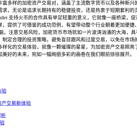
丰富多样的加密资产交易对，涵盖了主流数字货币以及各种新兴
不同的投资需求，无论是追求长期持有的稳健投资，还是热衷于短期
 Wallet 支持火币的合作具有举足轻重的意义，它就像一座桥
样，提供了可借鉴的成功范例，有望带动整个行业朝着更加便捷
头脑，注意交易风险，加密货币市场犹如一片波涛汹涌的大海，具
合理的投资策略，避免盲目跟风和过度交易，以免在市场的风浪中迷失
多样化的交易体验，就像一颗璀璨的星星，为加密资产交易照亮
加美好的未来，宛如一幅绚丽多彩的画卷在我们眼前徐徐展开。
体验
密资产交易新体验
解析
体验