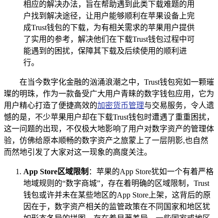
相应的解决办法，旨在帮助遇到此类下载难题的用
户找到解决途径，让用户能够顺利在苹果设备上完
成Trust钱包的下载，为有相关需求的苹果用户提供
了实用的参考，解决他们在下载Trust钱包过程中可
能遇到的困扰，保障其下载及后续使用的顺利进
行。
在当今数字化金融的汹涌浪潮之中，Trust钱包宛如一颗璀
璨的明珠，作为一款备受广大用户青睐的数字钱包应用，它为
用户精心打造了便捷高效的
加密货币管理
与交易服务，令人遗
憾的是，不少苹果用户却在下载Trust钱包时遭遇了重重困扰，
这一问题的出现，不仅极大地影响了用户对数字资产的管理体
验，仿佛给原本顺畅的数字资产之旅蒙上了一层阴影,也自然
而然地引发了大家对这一现象的高度关注。
App Store区域限制
：苹果的App Store犹如一个有着严格
地域规则的“数字商城”，存在着明确的区域限制，Trust
钱包或许并未在某些地区的App Store上架，这背后的原
因在于，数字资产相关的监管政策在不同国家和地区犹