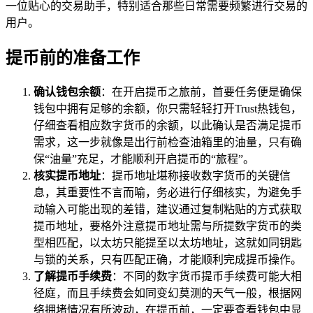
一位贴心的交易助手，特别适合那些日常需要频繁进行交易的
用户。
提币前的准备工作
确认钱包余额
：在开启提币之旅前，首要任务便是确保
钱包中拥有足够的余额，你只需轻轻打开Trust热钱包，
仔细查看相应数字货币的余额，以此确认是否满足提币
需求，这一步就像是出行前检查油箱里的油量，只有确
保“油量”充足，才能顺利开启提币的“旅程”。
核实提币地址
：提币地址堪称接收数字货币的关键信
息，其重要性不言而喻，务必进行仔细核实，为避免手
动输入可能出现的差错，建议通过复制粘贴的方式获取
提币地址，要格外注意提币地址需与所提数字货币的类
型相匹配，以太坊只能提至以太坊地址，这就如同钥匙
与锁的关系，只有匹配正确，才能顺利完成提币操作。
了解提币手续费
：不同的数字货币提币手续费可能大相
径庭，而且手续费会如同变幻莫测的天气一般，根据网
络拥堵情况有所波动，在提币前，一定要查看钱包中显