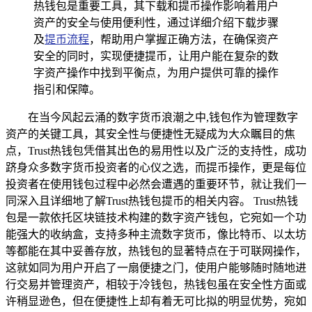
热钱包是重要工具，其下载和提币操作影响着用户
资产的安全与使用便利性，通过详细介绍下载步骤
及
提币流程
，帮助用户掌握正确方法，在确保资产
安全的同时，实现便捷提币，让用户能在复杂的数
字资产操作中找到平衡点，为用户提供可靠的操作
指引和保障。
在当今风起云涌的数字货币浪潮之中,钱包作为管理数字
资产的关键工具，其安全性与便捷性无疑成为大众瞩目的焦
点，Trust热钱包凭借其出色的易用性以及广泛的支持性，成功
跻身众多数字货币投资者的心仪之选，而提币操作，更是每位
投资者在使用钱包过程中必然会遭遇的重要环节，就让我们一
同深入且详细地了解Trust热钱包提币的相关内容。 Trust热钱
包是一款依托区块链技术构建的数字资产钱包，它宛如一个功
能强大的收纳盒，支持多种主流数字货币，像比特币、以太坊
等都能在其中妥善存放，热钱包的显著特点在于可联网操作，
这就如同为用户开启了一扇便捷之门，使用户能够随时随地进
行交易并管理资产，相较于冷钱包，热钱包虽在安全性方面或
许稍显逊色，但在便捷性上却有着无可比拟的明显优势，宛如