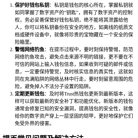
保护好钱包私钥
：私钥是钱包的核心所在，掌握私钥就
如同掌握了数字资产的“钥匙”，拥有了数字资产的控制
权，务必妥善保管好钱包私钥，绝不能将其泄露给他
人，你可以将私钥备份在安全的地方，如离线的纸质文
档或硬件设备中，就像将珍贵的宝物藏在一个安全的保
险箱里。
警惕网络钓鱼
：在提币过程中，要时刻保持警惕，防范
网络钓鱼攻击，避免点击来源不明的链接，更不要在不
可信的网站上输入钱包信息，如果收到可疑的邮件或信
息，一定要保持警觉，及时核实信息的真实性，这就如
同在充满陷阱的网络丛林中行走，要时刻留意周围的危
险，避免掉入不法分子设置的陷阱。
定期更新钱包
：及时将Trust热钱包更新到最新版本，这
样可以获取最新的安全补丁和功能优化，新版本的钱包
通常会修复已知的安全漏洞，提高钱包的安全性，就像
给你的数字资产穿上一层坚固的铠甲，更好地保护它们
免受外界的侵害。