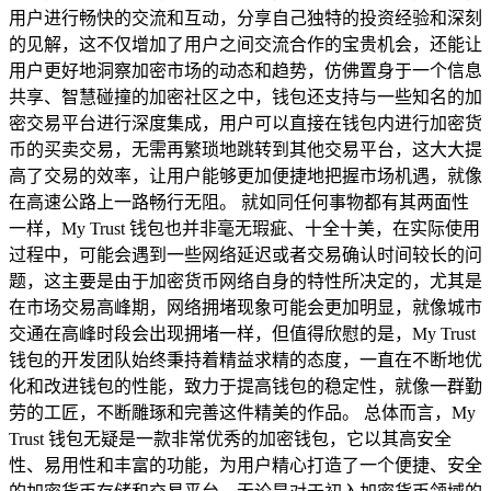
用户进行畅快的交流和互动，分享自己独特的投资经验和深刻
的见解，这不仅增加了用户之间交流合作的宝贵机会，还能让
用户更好地洞察加密市场的动态和趋势，仿佛置身于一个信息
共享、智慧碰撞的加密社区之中，钱包还支持与一些知名的加
密交易平台进行深度集成，用户可以直接在钱包内进行加密货
币的买卖交易，无需再繁琐地跳转到其他交易平台，这大大提
高了交易的效率，让用户能够更加便捷地把握市场机遇，就像
在高速公路上一路畅行无阻。 就如同任何事物都有其两面性
一样，My Trust 钱包也并非毫无瑕疵、十全十美，在实际使用
过程中，可能会遇到一些网络延迟或者交易确认时间较长的问
题，这主要是由于加密货币网络自身的特性所决定的，尤其是
在市场交易高峰期，网络拥堵现象可能会更加明显，就像城市
交通在高峰时段会出现拥堵一样，但值得欣慰的是，My Trust
钱包的开发团队始终秉持着精益求精的态度，一直在不断地优
化和改进钱包的性能，致力于提高钱包的稳定性，就像一群勤
劳的工匠，不断雕琢和完善这件精美的作品。 总体而言，My
Trust 钱包无疑是一款非常优秀的加密钱包，它以其高安全
性、易用性和丰富的功能，为用户精心打造了一个便捷、安全