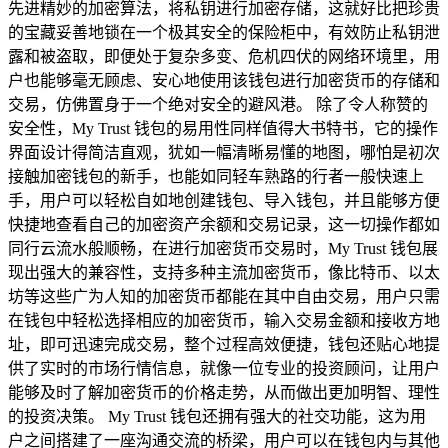
先进精妙的加密算法，将私钥进行加密存储，这就好比把珍贵
的宝藏妥善地锁在一个极其安全的保险柜中，有效防止私钥泄
露和被盗取，即便处于复杂多变、危机四伏的网络环境里，用
户也能够毫无顾虑、安心地使用该钱包进行加密货币的存储和
交易，仿佛置身于一个绝对安全的避风港。 除了令人称赞的
安全性，My Trust 钱包的易用性同样值得大书特书，它的操作
界面设计得简洁直观，犹如一幅清晰易懂的地图，哪怕是初次
接触加密钱包的新手，也能如同轻车熟路的行者一般快速上
手，用户可以轻松自如地创建钱包、导入钱包，并且能够方便
快捷地查看自己的加密资产余额和交易记录，这一切操作都如
同行云流水般顺畅，在进行加密货币交易时，My Trust 钱包展
现出强大的兼容性，支持多种主流加密货币，像比特币、以太
坊等这些广为人知的加密货币都能在其中自由交易，用户只需
在钱包中轻松选择相应的加密货币，输入交易金额和接收方地
址，即可迅速完成交易，整个过程高效便捷，钱包还贴心地提
供了实时的市场行情信息，就像一位专业的投资顾问，让用户
能够及时了解加密货币的价格走势，从而做出更加明智、理性
的投资决策。 My Trust 钱包还拥有强大的社交功能，这为用
户之间搭建了一座沟通交流的桥梁，用户可以在钱包内与其他