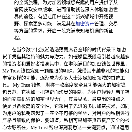
的全新旅程，为对加密领域感兴趣的用户提供了从
官网获取安卓版本，进而借助钱包深入体验加密世
界的途径，有望让用户在这个新兴领域中开拓视
野、探索更多可能，满足其在
加密资产
管理、交易
等方面的需求，开启一段充满未知与机遇的新征
程。
在当今数字化浪潮浩浩荡荡席卷全球的时代背景下,加密
货币凭借其独特的魅力与潜力，如璀璨星辰般吸引着越来越多
的投资者和爱好者投身其中，在琳琅满目的加密钱包世界里，
My Trust 钱包宛如一颗耀眼的明珠，凭借其卓越非凡的性能和
丰富多样的功能，逐渐成为众多人士涉足加密领域的首选工
具。 My Trust 钱包，堪称一款高度安全且功能强大的加密钱
包典范，它犹如一把神奇而珍贵的钥匙，为用户轻轻开启了神
秘而充满机遇的加密世界大门，其最显著、最突出的特点之一
便是具备极高的安全性，它采用了先进的多层加密技术，如同
为用户的私钥筑起了一座坚不可摧的堡垒，对用户的私钥进行
严格且细致的保护，要知道，私钥可是加密货币资产安全的核
心命脉所在，My Trust 钱包深刻洞悉这一关键要点，通过运用