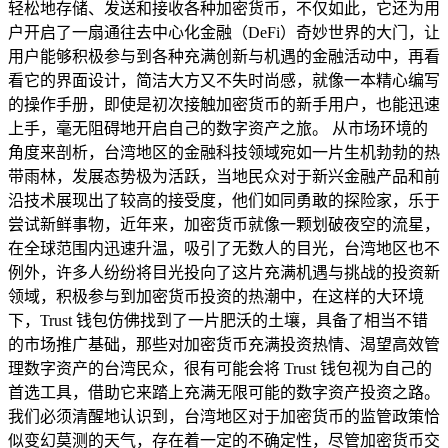
轻松地存储、发送和接收各种加密货币，不仅如此，它还为用
户开启了一扇通往去中心化金融（DeFi）奇妙世界的大门，让
用户能够积极参与到各种充满创新与机遇的金融活动中，再看
看它的界面设计，简洁大方又不失时尚感，就像一本精心编写
的操作手册，即使是初次接触加密货币的新手用户，也能迅速
上手，毫无阻碍地开启自己的数字资产之旅。 从市场环境的
角度来剖析，台湾地区的金融科技领域宛如一片生机勃勃的热
带雨林，发展态势极为活跃，当地民众对于新兴金融产品和前
沿技术展现出了较高的接受度，他们如同勇敢的探险家，乐于
尝试新鲜事物，近年来，加密货币就像一颗划破夜空的流星，
在全球范围内迅速升温，吸引了无数人的目光，台湾地区也不
例外，许多人纷纷将目光投向了这片充满机遇与挑战的投资新
领域，积极参与到加密货币投资的热潮中，在这样的大环境
下，Trust 钱包仿佛找到了一片肥沃的土壤，具备了相当不错
的市场推广基础，那些对加密货币充满投资热情、渴望高效管
理数字资产的台湾民众，很有可能会将 Trust 钱包视为自己的
首选工具，借助它来踏上充满无限可能的数字资产投资之路。
我们必须清醒地认识到，台湾地区对于加密货币的监管政策恰
似变幻莫测的天气，存在着一定的不确定性，尽管加密货币交