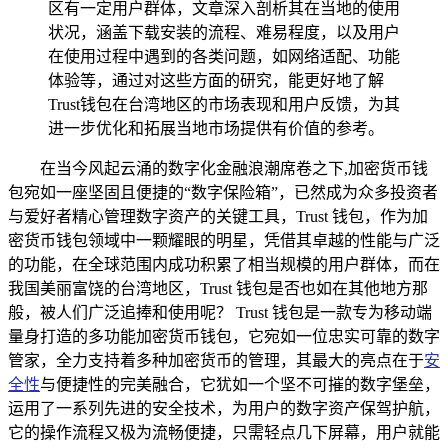
区有一定用户群体，文章深入剖析其在当地的使用
状况，涵盖下载安装的流程、难易程度，以及用户
在使用过程中遇到的各类问题，如网络适配、功能
体验等，通过对这些方面的研究，能更好地了解
Trust钱包在台湾地区的市场表现和用户反馈，为其
进一步优化和拓展当地市场提供有价值的参考。
在当今风起云涌的数字化金融浪潮席卷之下,加密货币钱
包宛如一座坚固且便捷的“数字保险箱”，已然成为众多投资者
与爱好者精心管理数字资产的关键工具，Trust 钱包，作为加
密货币钱包领域中一颗耀眼的明星，凭借其卓越的性能与广泛
的功能，在全球范围内成功积累了相当规模的用户群体，而在
我国美丽富饶的台湾地区，Trust 钱包是否也如在其他地方那
般，被人们广泛追捧和使用呢？ Trust 钱包是一款专为移动端
量身打造的多功能加密货币钱包，它宛如一位忠实可靠的数字
管家，全力支持着多种加密货币的管理，其最大的亮点在于
安
全性
与便捷性的完美融合，它犹如一个坚不可摧的数字堡垒，
运用了一系列先进的安全技术，为用户的数字资产保驾护航，
它的操作流程又极为流畅便捷，只需轻点几下屏幕，用户就能