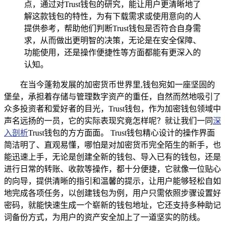
点，通过对Trust钱包的研究，能让用户更清晰地了
解这款钱包的特性，为有下载需求或使用意向的人
提供参考，帮助他们判断Trust钱包是否符合自身需
求，从而做出更明智的决策，无论是在安全保障、
功能使用，还是操作便捷性等方面都能有更深入的
认知。
在当今蓬勃发展的加密货币世界里,钱包宛如一座坚固的
堡垒，承担着存储与管理数字资产的重任，自然而然地吸引了
众多投资者和爱好者的目光，Trust钱包，作为加密钱包领域中
声名远扬的一员，它的实际表现究竟怎样呢？就让我们一同
深
入剖析
Trust钱包的方方面面。 Trust钱包精心设计的操作界面
简洁明了、直观易懂，哪怕是对加密货币完全陌生的新手，也
能迅速上手，无论是创建全新的钱包、导入已有的钱包，还是
进行日常的转账、收款等操作，都十分便捷，它就像一位贴心
的向导，提供清晰的指引和温馨的提示，让用户能够轻松自如
地完成各项任务，以创建钱包为例，用户只需依照步骤设置好
密码，就能快速生成一个崭新的钱包地址，它还支持多种助记
词备份方式，为用户的资产安全加上了一道坚实的防线。