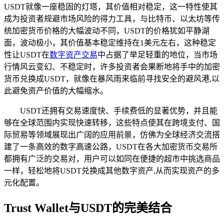
USDT就像一座稳固的灯塔，其价值相对稳定，这一特性使其
成为投资者规避市场风险的得力工具，与比特币、以太坊等传
统加密货币价格的大幅波动不同，USDT的价格犹如平静湖
面，波动极小，其价值基本稳定维持在1美元左右，这种稳定
性让USDT在
数字资产交易
中占据了举足轻重的地位，当市场
行情风云变幻、不稳定时，许多投资者会果断地将手中的加密
货币兑换成USDT，就像在暴风雨来临前寻找安全的避风港,以
此避免资产价值的大幅缩水。
USDT还拥有交易速度快、手续费低的显著优势，并且能
够在全球范围内实现快速转移，这些特点使其在跨境支付、国
际贸易等领域展现出广阔的应用前景，仿佛为全球经济交流搭
建了一条高效的数字高速公路，USDT在各大加密货币交易所
都拥有广泛的交易对，用户可以如同在便捷的超市中挑选商品
一样，轻松地将USDT兑换成其他数字资产,从而实现资产的多
元化配置。
Trust Wallet与USDT的完美结合