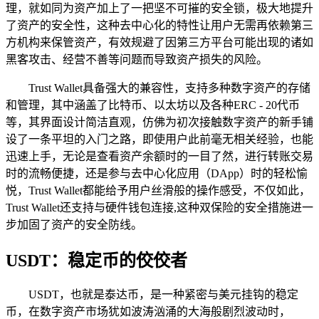
理，就如同为资产加上了一把坚不可摧的安全锁，极大地提升
了资产的安全性，这种去中心化的特性让用户无需再依赖第三
方机构来保管资产，有效规避了因第三方平台可能出现的诸如
黑客攻击、经营不善等问题而导致资产损失的风险。
Trust Wallet具备强大的兼容性，支持多种数字资产的存储
和管理，其中涵盖了比特币、以太坊以及各种ERC - 20代币
等，其界面设计简洁直观，仿佛为初次接触数字资产的新手铺
设了一条平坦的入门之路，即使用户此前毫无相关经验，也能
迅速上手，无论是查看资产余额时的一目了然，进行转账交易
时的流畅便捷，还是参与去中心化应用（DApp）时的轻松愉
悦，Trust Wallet都能给予用户丝滑般的操作感受，不仅如此，
Trust Wallet还支持与硬件钱包连接,这种双保险的安全措施进一
步加固了资产的安全防线。
USDT：稳定币的佼佼者
USDT，也就是泰达币，是一种紧密与美元挂钩的稳定
币，在数字资产市场犹如波涛汹涌的大海般剧烈波动时，