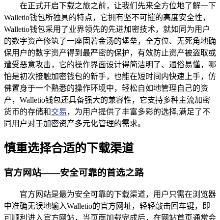
在正式开启下载之旅之前，让我们先来全方位地了解一下
Walletio钱包所独具的特点，它拥有坚不可摧的高度安全性，
Walletio钱包采用了业界领先的先进加密技术，就如同为用户
的数字资产修筑了一座固若金汤的堡垒，全方位、无死角地确
保用户的数字资产得到最严密的保护，有效防止资产被盗取或
遭受恶意攻击，它的操作界面设计得简洁明了、通俗易懂，哪
怕是初次接触加密钱包的新手，也能在短时间内快速上手，仿
佛置身于一个熟悉的操作环境中，轻松自如地管理自己的资
产，Walletio钱包还具备强大的兼容性，它支持多种主流加密
货币的存储和
交易
，为用户提供了丰富多彩的选择,满足了不
同用户对于加密资产多元化管理的需求。
慎重选择合适的下载渠道
官方网站——安全可靠的首选之路
官方网站是最为安全可靠的下载渠道，用户只需在浏览器
中准确无误地输入Walletio的官方网址，轻轻敲击回车键，即
可顺利进入官方网站，当页面加载完成后，在网站首页通常会