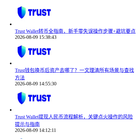
Trust Wallet转币全指南，新手零失误操作步骤+避坑要点
2026-08-09 15:38:43
Trust钱包换币后资产去哪了？一文理清所有场景与查找
方法
2026-08-09 14:55:30
Trust Wallet提现人民币流程解析，关键点火操作的风险
提示与指南
2026-08-09 14:12:11