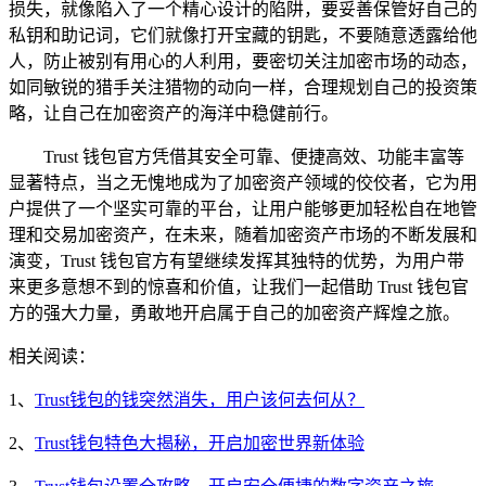
损失，就像陷入了一个精心设计的陷阱，要妥善保管好自己的
私钥和助记词，它们就像打开宝藏的钥匙，不要随意透露给他
人，防止被别有用心的人利用，要密切关注加密市场的动态，
如同敏锐的猎手关注猎物的动向一样，合理规划自己的投资策
略，让自己在加密资产的海洋中稳健前行。
Trust 钱包官方凭借其安全可靠、便捷高效、功能丰富等
显著特点，当之无愧地成为了加密资产领域的佼佼者，它为用
户提供了一个坚实可靠的平台，让用户能够更加轻松自在地管
理和交易加密资产，在未来，随着加密资产市场的不断发展和
演变，Trust 钱包官方有望继续发挥其独特的优势，为用户带
来更多意想不到的惊喜和价值，让我们一起借助 Trust 钱包官
方的强大力量，勇敢地开启属于自己的加密资产辉煌之旅。
相关阅读：
1、
Trust钱包的钱突然消失，用户该何去何从？
2、
Trust钱包特色大揭秘，开启加密世界新体验