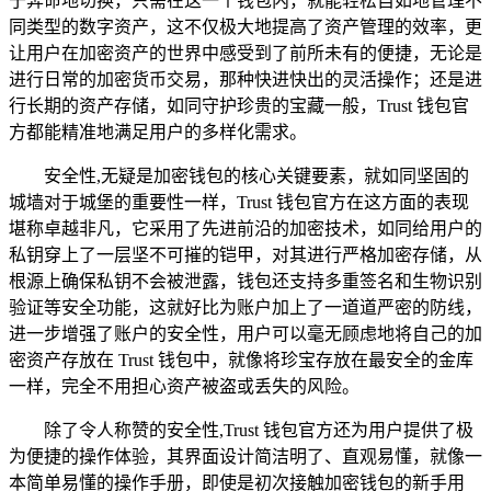
于奔命地切换，只需在这一个钱包内，就能轻松自如地管理不
同类型的数字资产，这不仅极大地提高了资产管理的效率，更
让用户在加密资产的世界中感受到了前所未有的便捷，无论是
进行日常的加密货币交易，那种快进快出的灵活操作；还是进
行长期的资产存储，如同守护珍贵的宝藏一般，Trust 钱包官
方都能精准地满足用户的多样化需求。
安全性,无疑是加密钱包的核心关键要素，就如同坚固的
城墙对于城堡的重要性一样，Trust 钱包官方在这方面的表现
堪称卓越非凡，它采用了先进前沿的加密技术，如同给用户的
私钥穿上了一层坚不可摧的铠甲，对其进行严格加密存储，从
根源上确保私钥不会被泄露，钱包还支持多重签名和生物识别
验证等安全功能，这就好比为账户加上了一道道严密的防线，
进一步增强了账户的安全性，用户可以毫无顾虑地将自己的加
密资产存放在 Trust 钱包中，就像将珍宝存放在最安全的金库
一样，完全不用担心资产被盗或丢失的风险。
除了令人称赞的安全性,Trust 钱包官方还为用户提供了极
为便捷的操作体验，其界面设计简洁明了、直观易懂，就像一
本简单易懂的操作手册，即使是初次接触加密钱包的新手用