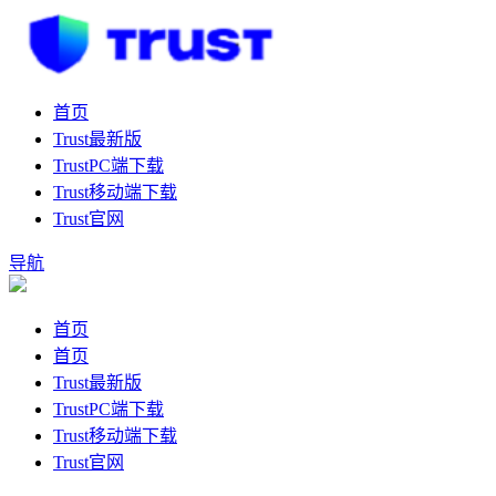
首页
Trust最新版
TrustPC端下载
Trust移动端下载
Trust官网
导航
首页
首页
Trust最新版
TrustPC端下载
Trust移动端下载
Trust官网