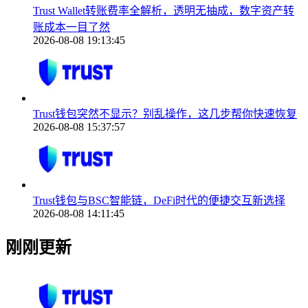
Trust Wallet转账费率全解析，透明无抽成，数字资产转
账成本一目了然
2026-08-08 19:13:45
Trust钱包突然不显示？别乱操作，这几步帮你快速恢复
2026-08-08 15:37:57
Trust钱包与BSC智能链，DeFi时代的便捷交互新选择
2026-08-08 14:11:45
刚刚更新