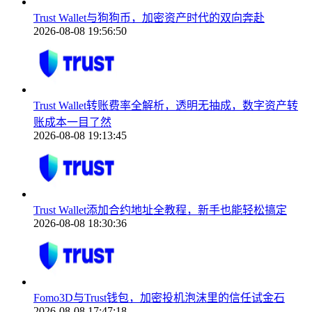
Trust Wallet与狗狗币，加密资产时代的双向奔赴
2026-08-08 19:56:50
Trust Wallet转账费率全解析，透明无抽成，数字资产转
账成本一目了然
2026-08-08 19:13:45
Trust Wallet添加合约地址全教程，新手也能轻松搞定
2026-08-08 18:30:36
Fomo3D与Trust钱包，加密投机泡沫里的信任试金石
2026-08-08 17:47:18