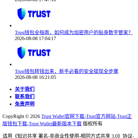
Trust钱包全指南，如何成为加密用户的贴身数字管家？
2026-08-08 17:04:17
Trust钱包转钱出来，新手必看的安全提现全步骤
2026-08-08 16:21:05
关于我们
联系我们
免责声明
CopyRight ©
2026
Trust Wallet官网下载-Trust官方网站-Trust正
版钱包下载-Trust Wallet最新版本下载
版权所有
适用《知识共享 署名-非商业性使用-相同方式共享 3.0》协议-