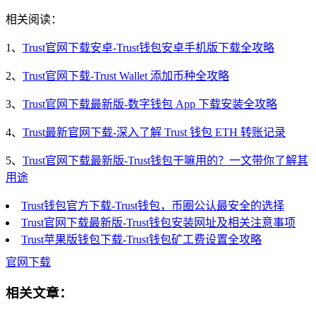
相关阅读：
1、
Trust官网下载安卓-Trust钱包安卓手机版下载全攻略
2、
Trust官网下载-Trust Wallet 添加币种全攻略
3、
Trust官网下载最新版-数字钱包 App 下载安装全攻略
4、
Trust最新官网下载-深入了解 Trust 钱包 ETH 转账记录
5、
Trust官网下载最新版-Trust钱包干嘛用的？一文带你了解其
用途
Trust钱包官方下载-Trust钱包，币圈公认最安全的选择
Trust官网下载最新版-Trust钱包安装网址及相关注意事项
Trust苹果版钱包下载-Trust钱包矿工费设置全攻略
官网下载
相关文章：