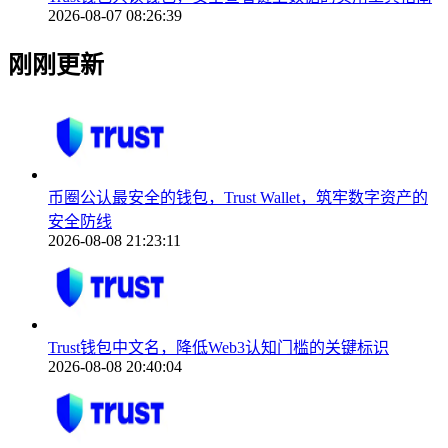
2026-08-07 08:26:39
刚刚更新
币圈公认最安全的钱包，Trust Wallet，筑牢数字资产的
安全防线
2026-08-08 21:23:11
Trust钱包中文名，降低Web3认知门槛的关键标识
2026-08-08 20:40:04