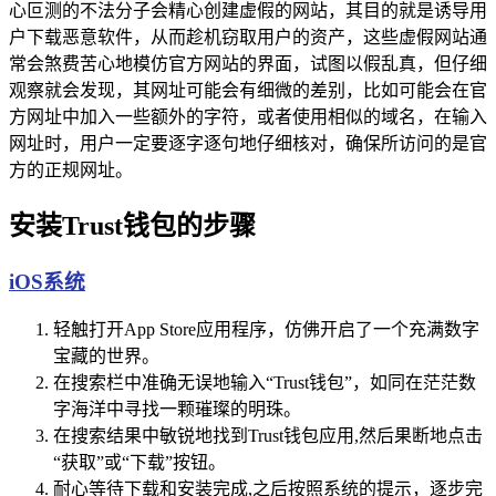
心叵测的不法分子会精心创建虚假的网站，其目的就是诱导用
户下载恶意软件，从而趁机窃取用户的资产，这些虚假网站通
常会煞费苦心地模仿官方网站的界面，试图以假乱真，但仔细
观察就会发现，其网址可能会有细微的差别，比如可能会在官
方网址中加入一些额外的字符，或者使用相似的域名，在输入
网址时，用户一定要逐字逐句地仔细核对，确保所访问的是官
方的正规网址。
安装Trust钱包的步骤
iOS系统
轻触打开App Store应用程序，仿佛开启了一个充满数字
宝藏的世界。
在搜索栏中准确无误地输入“Trust钱包”，如同在茫茫数
字海洋中寻找一颗璀璨的明珠。
在搜索结果中敏锐地找到Trust钱包应用,然后果断地点击
“获取”或“下载”按钮。
耐心等待下载和安装完成,之后按照系统的提示，逐步完