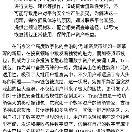
进行交易、转账等操作，造成资金流动性受限，还
可能导致用户对平台安全性产生质疑，为解决这一
问题，需依据具体冻结原因，通过联系平台客服、
提供合规证明材料、配合相关调查等途径，以尽快
恢复钱包正常使用，保障用户资产权益。
在当今这个高度数字化的金融时代,加密货币犹如一颗璀
璨的新星，在投资领域中散发着独特的魅力，而加密货币钱
包，则成为了众多投资者悉心管理数字资产的关键工具，Trust
钱包，作为其中备受青睐的一款，凭借其出色的性能和广泛的
适用性，吸引了大批用户投身其中，不少用户却遭遇了令人头
疼的问题——Trust钱包被冻结，这一状况，宛如平静湖面突然
泛起的巨大涟漪，不仅给用户带来了极大的困扰，更引发了人
们对于钱包安全性和合规性的深刻思考。 Trust钱包是一款功
能强大的移动端钱包，它宛如一个数字资产的智能管家，支持
多种加密货币，其便捷性和多功能性，就像一把万能钥匙，为
用户打开了数字资产世界的大门，用户可以轻松地在这个钱包
里存储、发送和接收各种数字资产，仿佛在自己的数字宝库里
自由穿梭，它还能与去中心化应用（DApps）进行流畅交互，