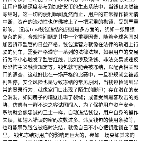
让用户能够深度参与到加密货币的生态系统中，当钱包突然被
冻结时，这一切的便利瞬间戛然而止，用户的正常操作被无情
中断，资产的流动性也仿佛被上了一把沉重的枷锁，受到严重
影响。 造成Trust钱包冻结的原因是多方面的，犹如一张错综
复杂的网，合规性问题是其中一个重要因素，随着全球各国对
加密货币监管的日益严格，钱包运营方就像在法律的轨道上行
驶的列车，需要严格遵守一系列的法律法规，如果用户的交易
行为不小心触发了监管红线，比如涉及洗钱、非法交易或违反
反恐怖主义融资规定等，钱包就可能会被冻结，以配合相关部
门的调查，这就好比在一场严格的比赛中，一旦犯规就会被裁
判叫停，安全风险也是导致冻结的常见原因，当钱包检测到异
常的登录行为，就像家门口出现了陌生的脚印；存在潜在的安
全漏洞，如同房子的墙壁出现了裂缝；或者受到黑客攻击的威
胁，仿佛有一群不速之客试图闯入，为了保护用户资产安全，
系统就会像忠诚的卫士一样，自动冻结钱包，用户自身的操作
失误，如输入错误的密码次数过多、违反钱包的使用条款等，
也可能导致钱包被临时冻结，就像自己不小心把钥匙锁在了屋
里。 钱包冻结对用户的影响是巨大的，宛如一场突如其来的