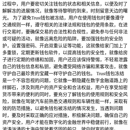
过程中，用户要密切关注钱包的状态和相关信息，以便及时了
解解冻的进展情况，就像等待黎明的到来，时刻留意天边的曙
光。 为了避免Trust钱包被冻结，用户在使用钱包时要像遵守
交通规则一样，遵守相关的法律法规和钱包的使用条款，在进
行交易时，要确保交易的合法性和合规性，避免参与任何非法
或可疑的活动，就像远离危险的陷阱，要加强钱包的安全防
护，设置强密码、开启双重认证等功能，这就像给家门加上了
多重锁，定期更新钱包软件，以提高钱包的安全性，就像给房
子进行定期的修缮和加固，用户还应该保持警惕，不轻易泄露
自己的钱包信息和私钥，避免遭受网络诈骗和黑客攻击，就像
守护自己最珍贵的宝藏一样守护自己的钱包。 Trust钱包冻结
是一个不容忽视的问题，它就像一颗隐藏在数字金融道路上的
绊脚石，涉及到用户的资产安全和合法权益，用户在享受加密
货币带来的便利的同时，要充分了解钱包的使用规则和安全风
险，就像在驾驶汽车前熟悉交通规则和车辆性能一样，采取有
效的防范措施，以避免钱包被冻结的情况发生，当遇到问题
时，要及时采取正确的应对措施，积极解决问题，确保自己的
资产安全，用户才能在数字化的金融世界中稳健前行，就像在
波涛汹涌的大海中驾驶着坚固的船只，驶向财富的彼岸。