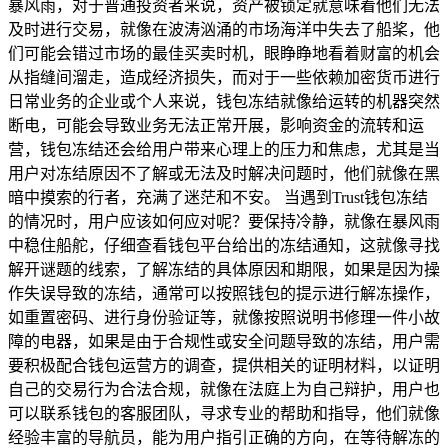
暴风雨，对于普通投资者来说，资产被锁定就意味着他们无法
及时进行交易，就像在波涛汹涌的市场海洋中失去了船桨，他
们可能会错过市场的最佳买卖时机，眼睁睁地看着财富的机会
从指缝间溜走，造成经济损失，而对于一些依赖加密货币进行
日常业务的企业或个人来说，钱包冻结就像给运转的机器突然
断电，可能会导致业务无法正常开展，影响资金的流转和运
营，钱包冻结还会给用户带来心理上的压力和焦虑，尤其是当
用户对冻结原因不了解或无法及时解决问题时，他们就像在黑
暗中摸索的行者，充满了迷茫和不安。 当遇到Trust钱包冻结
的情况时，用户应该如何应对呢？要保持冷静，就像在暴风雨
中稳住船舵，仔细查看钱包平台给出的冻结通知，这就像寻找
解开谜题的线索，了解冻结的具体原因和期限，如果是因为操
作失误导致的冻结，通常可以按照钱包的提示进行解冻操作，
如重置密码、进行身份验证等，就像按照说明书修理一件小故
障的电器，如果是由于合规性或安全问题导致的冻结，用户需
要积极配合钱包运营方的调查，提供相关的证明材料，以证明
自己的交易行为合法合规，就像在法庭上为自己辩护，用户也
可以联系钱包的客服团队，寻求专业的帮助和指导，他们就像
经验丰富的导航员，能为用户指引正确的方向，在等待解冻的