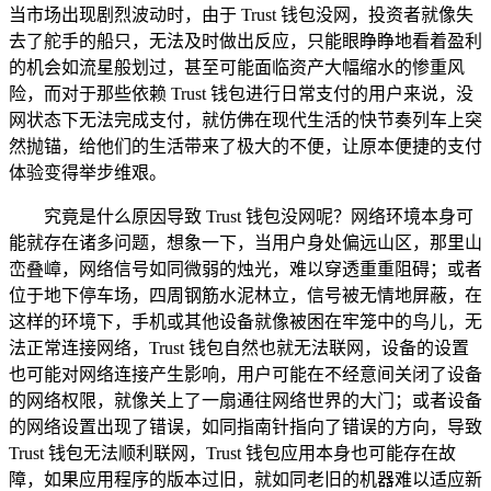
当市场出现剧烈波动时，由于 Trust 钱包没网，投资者就像失
去了舵手的船只，无法及时做出反应，只能眼睁睁地看着盈利
的机会如流星般划过，甚至可能面临资产大幅缩水的惨重风
险，而对于那些依赖 Trust 钱包进行日常支付的用户来说，没
网状态下无法完成支付，就仿佛在现代生活的快节奏列车上突
然抛锚，给他们的生活带来了极大的不便，让原本便捷的支付
体验变得举步维艰。
究竟是什么原因导致 Trust 钱包没网呢？网络环境本身可
能就存在诸多问题，想象一下，当用户身处偏远山区，那里山
峦叠嶂，网络信号如同微弱的烛光，难以穿透重重阻碍；或者
位于地下停车场，四周钢筋水泥林立，信号被无情地屏蔽，在
这样的环境下，手机或其他设备就像被困在牢笼中的鸟儿，无
法正常连接网络，Trust 钱包自然也就无法联网，设备的设置
也可能对网络连接产生影响，用户可能在不经意间关闭了设备
的网络权限，就像关上了一扇通往网络世界的大门；或者设备
的网络设置出现了错误，如同指南针指向了错误的方向，导致
Trust 钱包无法顺利联网，Trust 钱包应用本身也可能存在故
障，如果应用程序的版本过旧，就如同老旧的机器难以适应新