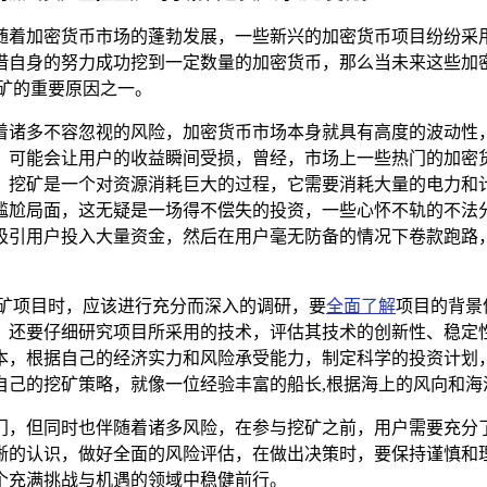
潜在收益，随着加密货币市场的蓬勃发展，一些新兴的加密货币项目
借自身的努力成功挖到一定数量的加密货币，那么当未来这些加
 挖矿的重要原因之一。
，其中隐藏着诸多不容忽视的风险，加密货币市场本身就具有高度的
，可能会让用户的收益瞬间受损，曾经，市场上一些热门的加密
，挖矿是一个对资源消耗巨大的过程，它需要消耗大量的电力和
面，这无疑是一场得不偿失的投资，一些心怀不轨的不法分子也会利用
户投入大量资金，然后在用户毫无防备的情况下卷款跑路，用户在参与
在选择挖矿项目时，应该进行充分而深入的调研，要
全面了解
项目的背景
；还要仔细研究项目所采用的技术，评估其技术的创新性、稳定
本，根据自己的经济实力和风险承受能力，制定科学的投资计划
自己的挖矿策略，就像一位经验丰富的船长,根据海上的风向和海
新的机遇之门，但同时也伴随着诸多风险，在参与挖矿之前，用户需
晰的认识，做好全面的风险评估，在做出决策时，要保持谨慎和
个充满挑战与机遇的领域中稳健前行。