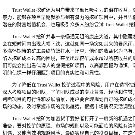
Trust Wallet 挖矿还为用户带来了颇具吸引力的
察力，能够在项目早期就参与到有潜力的挖矿项目中，并且凭
潜在的财富增值机会，也是吸引众多人纷纷尝试 Trust Wallet
Trust Wallet 挖矿并非一条畅通无阻的康庄大道
会在短时间内出现大幅下跌，这就如同一场突如其来的暴风雨
多满怀期待的矿工最终竹篮打水一场空，他们的收益化为乌有
陷入挖矿成本过高的困境，甚至出现挖矿成本超过所获收益的尴尬局
们可能会推出看似诱人的虚假挖矿项目，以高额回报为诱饵，吸引用
明的侦探一样仔细甄别项目的真实性和可靠性。
为了降低在 Trust Wallet 挖矿过程中的风险，用户
深入考察项目的团队，了解团队成员的专业背景、经验和信誉
判断项目的可行性和发展前景，用户要合理规划自己的挖矿成
场的动态，及时掌握市场的变化趋势，根据市场情况灵活调整
Trust Wallet 挖矿为加密货币爱好者打开了一扇
准备，要对挖矿的原理、市场的规则以及可能面临的风险有清
机遇，又能有效地规避风险，最终实现自己的投资目标，在这