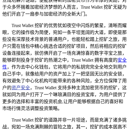
旦成功解开谜题，便能获得新的加密货币作为丰厚的奖励，对
于众多怀揣着加密经济梦想的人而言，Trust Wallet 挖矿无疑为
他们开启了一扇参与加密经济的全新大门。
Trust Wallet 挖矿的优势犹如夜空中闪烁的繁星，清晰而耀
眼，它的操作极为简便，宛如一条平坦宽阔的大道，即使是那
些没有深厚技术背景的普通用户，也能轻松踏上挖矿之旅，用
户只需在钱包中精心挑选合适的挖矿项目，然后将相应的挖矿
设备连接起来，就仿佛开启了一场充满惊喜的数字寻宝之旅，
能够即刻投身于挖矿的热潮之中，Trust Wallet 拥有高度的
安全
性
，作为去中心化钱包，它将用户的私钥完完全全地交到用户
自己手中，就像给用户的资产加上了一把坚固无比的安全锁，
有效避免了中心化机构可能带来的各种风险，全方位保障了用
户的
资产安全
，Trust Wallet 支持多种主流加密货币的挖矿，这
就如同为用户打开了一个琳琅满目的投资宝库，为用户提供了
更多的选择和丰富的投资机会,让用户能够根据自己的喜好和
市场行情灵活调整投资策略。
Trust Wallet 挖矿的道路并非一片坦途，而是充满了诸多挑
战，宛如一场充满荆棘的冒险之旅，其一，挖矿的成本居高不