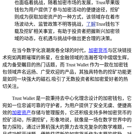
也面临着挑战，随着加密市场的发展，Trust苹果版
钱包为用户提供了参与加密活动的便捷途径，挖矿
则成为获取加密资产的一种方式，该领域存在着市
场波动大、监管政策不明等挑战，
了解
Trust钱包下
载及挖矿相关事宜，有助于投资者把握新兴加密领
域的动态，在机遇与挑战中做出更合理的决策。
在当今数字化浪潮席卷全球的时代，
加密货币
与区块链技
术宛如两颗璀璨的新星，在金融领域的浩瀚苍穹中熠熠生辉，
成为备受瞩目的热门话题，而 Trust Wallet 作为一款在加密钱
包领域声名远扬、广受欢迎的产品，其独具特色的挖矿功能更
是如同一块强大的磁石,吸引了无数投资者和加密爱好者的热
切关注。
Trust Wallet 是一款秉持去中心化理念设计的加密钱包，它
宛如一位忠诚可靠的守护者，为用户提供了安全无虞、便捷高
效的
加密资产
存储与管理服务，它还积极支持多种加密货币的
挖矿活动，所谓挖矿，形象地说，就像是一场在数字世界中的
智力探险，通过计算机强大的算力去攻克复杂的数学难题，一