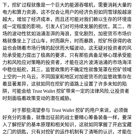
下，挖矿过程就像是一个巨大的能源吞噬机，需要消耗大量的
电力和算力资源，这不仅会让用户的经济负担如同雪球般越滚
越大，增加了经济成本，而且还可能对我们赖以生存的环境造
成一定程度的影响，引发人们对可持续发展的担忧，其二，市
场的波动性犹如汹涌澎湃的海浪，变化剧烈，加密货币市场价
格就像坐上了过山车，时而飙升，时而暴跌，挖矿所获得的收
益也会随着市场行情的起伏而大幅波动，这无疑对投资者的风
险承受能力提出了极高的要求，只有那些具备足够心理承受能
力和风险应对策略的投资者，才能在这片波涛汹涌的市场海洋
中稳住船舵，其三，监管政策的不确定性就像笼罩在挖矿领域
上空的一片乌云，不同国家和地区对加密货币的监管政策存在
着显著差异，这就如同在挖矿的道路上设置了许多未知的陷
阱，可能会给 Trust Wallet 挖矿带来一定的法律风险,让投资者
时刻面临着政策变动的潜在威胁。
对于那些渴望参与 Trust Wallet 挖矿的用户来说，必须做
好充分的准备，就像出征前的战士要精心筹备装备一样，要深
入了解挖矿的基本原理和相关知识，这就如同掌握了开启宝藏
之门的钥匙，只有对挖矿的运作机制有了清晰的认识，才能在