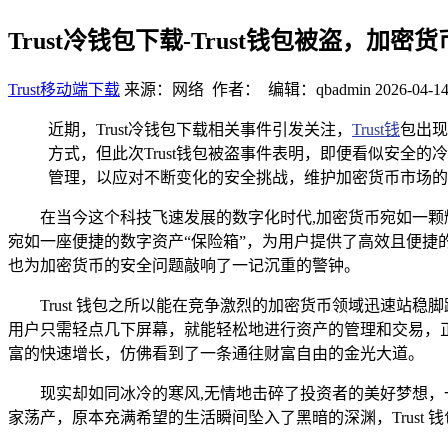
Trust冷钱包下载-Trust钱包被盗，加
Trust移动端下载
来源：网络 作者： 编辑：qbadmin
2026-04-14
近期，Trust冷钱包下载相关事件引发关注，
Trust钱
包出现
方式，但此次Trust钱包被盗事件表明，即便看似安
管理，以应对不断变化的安全挑战，维护加密货币市场的
在当今这个科技飞速发展的数字化时代,加密货币宛如一颗
宛如一座便捷的数字资产“保险箱”，为用户提供了高效且便捷的
也为加密货币的安全问题敲响了一记沉重的警钟。
Trust 钱包之所以能在竞争激烈的加密货币领域迅速站
用户只需轻点几下屏幕，就能轻松地进行资产的管理和交易，正因
富的快速增长，仿佛看到了一条通往财富自由的金光大道。
现实却如同冰冷的寒风,无情地击碎了投资者的美好梦想，一
家荡产，原本充满希望的生活瞬间坠入了黑暗的深渊，Trust 