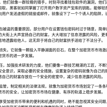
蔽，他们就像一群狡猾的猎手，时刻寻找着钱包软件的漏洞，他们
窃取，黑客就如同掌握了打开用户数字资产宝库的钥匙，能够轻
向用户发送虚假的链接或邮件，就像设下了一个个诱人的陷阱，
钱包被盗的重要原因，部分用户在设置钱包密码时过于随意，简单
的大街上大声宣扬自己的财富，大大增加了信息泄露的风险，更
易地透露给他人，这无异于将自己的财富拱手送给了不法分子。
个人的损失，它就像一颗投入平静湖面的巨石，在整个加密货币市场
密货币的进一步发展。
责任，加强技术研发的力度，他们要像一群技艺精湛的工匠，不断
安全意识，采取必要的安全措施，设置复杂的密码就像为自己的
将自己的财富存放在一个安全的密室中，减少信息泄露的风险。
的监管，制定相关的法律法规，就像为加密货币市场划定了一条条
货币的安全，让加密货币市场在健康、有序的轨道上稳步发展。
我们在享受加密货币带来的便利和机遇的同时，绝不能忽视其安全问