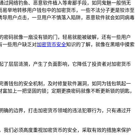
通过网络钓鱼、恶意软件植入等卑鄙手段，如同鬼魅一般悄无
而易举地转移用户钱包中的加密货币，一些不法分子更是狡诈至
诱导用户点击，一旦用户不慎落入陷阱，恶意软件就会如同病毒
的密码就像一扇没有锁的门，轻易就能被破解，还有一些用户
有一些用户缺乏对
加密货币安全
知识的了解，就像在黑暗中摸索
激起了层层涟漪，产生了负面影响，它降低了投资者对加密货币
完善钱包的安全机制，及时修复软件漏洞，如同为钱包筑起一
财富加上一把坚固的锁；定期更换密码就像不断更新锁的钥匙，
明确的边界，打击加密货币领域的违法犯罪行为，只有通过开
题，我们必须高度重视加密货币的安全，采取有效的措施来保护