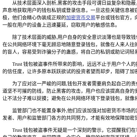
从技术层面深入剖析,黑客的攻击手段可谓日益复杂和隐
声息地获取用户的钱包私钥或登录信息，一旦这些关键信息被
极，他们会精心伪装成正规的
加密货币交易
平台或钱包官方，
一般在用户的设备上迅速蔓延，窃取用户的敏感信息。
除了技术层面的威胁,用户自身的安全意识淡薄也是导致
在公共网络环境下毫无顾忌地随意登录钱包，就像在人来人往
的盲人，容易受到诈骗分子的蛊惑，将自己的私钥或助记词轻
Trust 钱包被盗事件所带来的影响，远远不止于用户
的信任度，让许多原本跃跃欲试的投资者望而却步，阻碍了加
为了应对这一严峻的问题,钱包开发者需要肩负起自己的
道坚不可摧的防线，防止黑客的攻击，用户也应该提高自身的
让不法分子难以捉摸；避免在公共网络环境下登录钱包，就像
监管部门也不能置身事外,他们应该加强对加密货币市场
发者、用户和监管部门各方的共同努力，才能有效地保障加密
Trust 钱包被盗事件无疑是一个深刻的警示，它提醒