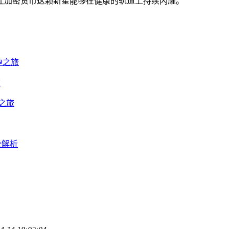
让加密货币这颗新星能够在健康的轨道上持续闪耀。
便捷之旅
旅
捷之旅
全解析