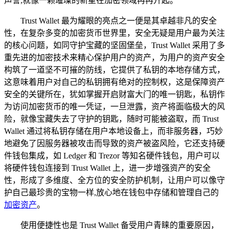
声誉,就像一颗璀璨的新星在加密领域冉冉升起。
Trust Wallet 最为耀眼的亮点之一便是其卓越非凡的安全
性，在复杂多变的加密货币世界里，安全无疑是用户最为关注
的核心问题，如同守护宝藏的坚固堡垒，Trust Wallet 采用了多
重先进的加密技术来精心保护用户的资产，为用户的资产安全
构筑了一道坚不可摧的防线，它提供了私钥的本地存储方式，
这意味着用户对自己的私钥拥有绝对的控制权，这是保障资产
安全的关键所在，犹如掌握开启财富大门的唯一钥匙，私钥作
为访问加密货币的唯一凭证，一旦泄露，资产将面临极大的风
险，就像宝藏失去了守护的钥匙，随时可能被盗取，而 Trust
Wallet 通过将私钥存储在用户本地设备上，而非服务器，巧妙
地避免了因服务器被攻击而导致的资产被盗风险，它还支持硬
件钱包集成，如 Ledger 和 Trezor 等知名硬件钱包，用户可以
将硬件钱包连接到 Trust Wallet 上，进一步增强资产的安全
性，形成了多维度、全方位的安全防护机制，让用户可以像守
护自己最珍贵的宝物一样,放心地在钱包中存储和管理自己的
加密资产
。
使用便捷性也是 Trust Wallet 备受用户青睐的重要原因，