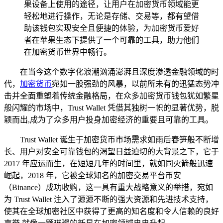
果设备上使用的途径，让用户在加密货币领域能更
轻松地进行操作，无论是存储、交易等，都有望借
助该钱包实现安全且便捷的体验，为加密货币爱好
者在苹果生态下提供了一个可靠的工具，助力他们
在加密货币世界中畅行。
在当今这个数字化浪潮汹涌澎湃且深度渗透金融领域的时
代，
加密货币
宛如一股强劲的风暴，以前所未有的迅猛态势冲
击并全面重塑着传统金融格局，在众多加密货币钱包犹如繁星
般闪耀的市场中，Trust Wallet 凭借其独树一帜的显著优势，脱
颖而出,成为了众多用户投身加密经济的重要且可靠的工具。
Trust Wallet 诞生于加密货币市场需求如雨后春笋般不断增
长、用户对安全可靠钱包的渴望日益迫切的大背景之下，它于
2017 年应运而生，在短短几年的时间里，就如同火箭般迅速
崛起，2018 年，它被全球知名的加密交易平台币安
（Binance）成功收购，这一具有重大战略意义的举措，宛如
为 Trust Wallet 注入了源源不断的强大资源和先进技术支持，
使其在全球加密社区中获得了更高的知名度和令人信赖的良好