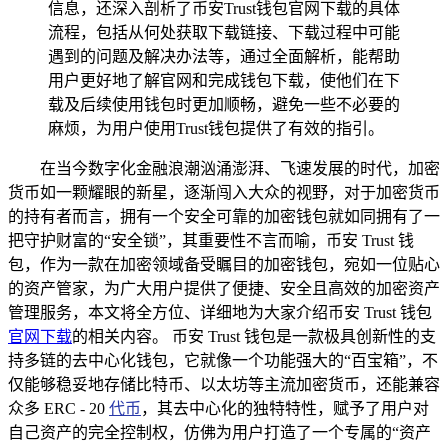
信息，还深入剖析了币安Trust钱包官网下载的具体
流程，包括从何处获取下载链接、下载过程中可能
遇到的问题及解决办法等，通过全面解析，能帮助
用户更好地了解官网和完成钱包下载，使他们在下
载及后续使用钱包时更加顺畅，避免一些不必要的
麻烦，为用户使用Trust钱包提供了有效的指引。
在当今数字化金融浪潮汹涌澎湃、飞速发展的时代，加密
货币如一颗耀眼的新星，逐渐闯入大众的视野，对于加密货币
的持有者而言，拥有一个安全可靠的加密钱包就如同拥有了一
把守护财富的“安全锁”，其重要性不言而喻，币安 Trust 钱
包，作为一款在加密领域备受瞩目的加密钱包，宛如一位贴心
的资产管家，为广大用户提供了便捷、安全且高效的加密资产
管理服务，本文将全方位、详细地为大家介绍币安 Trust 钱包
官网下载
的相关内容。 币安 Trust 钱包是一款极具创新性的支
持多链的去中心化钱包，它就像一个功能强大的“百宝箱”，不
仅能够稳妥地存储比特币、以太坊等主流加密货币，还能兼容
众多 ERC - 20
代币
，其去中心化的独特特性，赋予了用户对
自己资产的完全控制权，仿佛为用户打造了一个专属的“资产