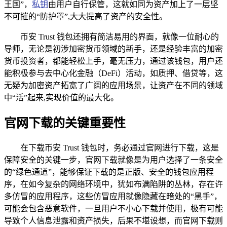
王国”，
私钥
由用户自行保管，这就如同为资产加上了一层坚
不可摧的“防护罩”,大大提高了资产的安全性。
币安 Trust 钱包还拥有简洁易用的界面，就像一位耐心的
导师，无论是初涉加密货币领域的新手，还是经验丰富的加密
货币投资者，都能轻松上手，毫无压力，通过该钱包，用户还
能积极参与去中心化金融（DeFi）活动，如质押、借贷等，这
无疑为加密资产拓宽了广阔的应用场景，让资产在不同的领域
中“活”起来,实现价值的最大化。
官网下载的关键重要性
在下载币安 Trust 钱包时，务必通过官网进行下载，这是
保障安全的关键一步，官网下载就像是为用户选择了一条安全
的“绿色通道”，能够保证下载的是正版、安全的钱包应用程
序，在如今复杂的网络环境中，犹如布满陷阱的丛林，存在许
多仿冒的应用程序，这些仿冒应用就像隐藏在暗处的“黑手”，
可能会包含恶意软件，一旦用户不小心下载并使用，极有可能
导致个人信息泄露和资产损失，后果不堪设想，而官网下载则