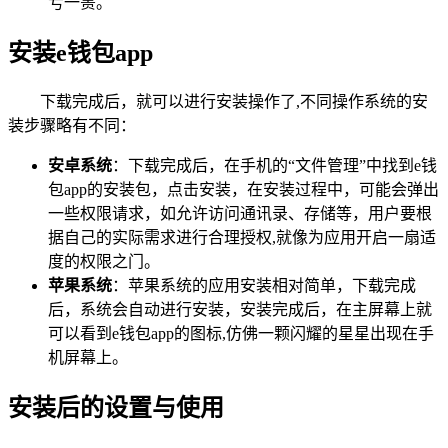
亏一篑。
安装e钱包app
下载完成后，就可以进行安装操作了,不同操作系统的安
装步骤略有不同：
安卓系统
：下载完成后，在手机的“文件管理”中找到e钱
包app的安装包，点击安装，在安装过程中，可能会弹出
一些权限请求，如允许访问通讯录、存储等，用户要根
据自己的实际需求进行合理授权,就像为应用开启一扇适
度的权限之门。
苹果系统
：苹果系统的应用安装相对简单，下载完成
后，系统会自动进行安装，安装完成后，在主屏幕上就
可以看到e钱包app的图标,仿佛一颗闪耀的星星出现在手
机屏幕上。
安装后的设置与使用