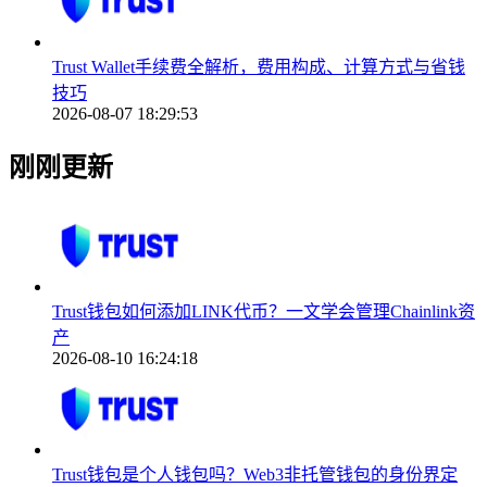
Trust Wallet手续费全解析，费用构成、计算方式与省钱
技巧
2026-08-07 18:29:53
刚刚更新
Trust钱包如何添加LINK代币？一文学会管理Chainlink资
产
2026-08-10 16:24:18
Trust钱包是个人钱包吗？Web3非托管钱包的身份界定