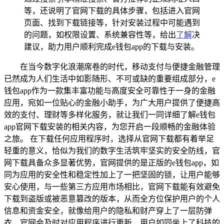
等，还说明了官网下载的具体步骤，包括进入官网
页面、找到下载链接等，针对安装过程中可能遇到
的问题，如权限设置、系统兼容性等，给出
了解
决
建议，助力用户顺利完成e钱包app的下载与安装。
在当今数字化浪潮席卷的时代，移动支付与便捷金融管理
已然成为人们生活中如影随形、不可或缺的重要组成部分，e
钱包app作为一款集丰富功能与高度安全可靠性于一身的金融
应用，宛如一位贴心的金融小助手，为广大用户提供了便捷高
效的支付、理财等多样化服务，就让我们一同详细了解e钱包
app官网下载安装的相关内容，为您开启一段顺畅的金融体验
之旅。 在下载任何应用程序时，选择从官网下载都有着举足
轻重的意义，恰似为我们的数字生活筑牢坚实的安全防线，官
网下载具备众多显著优势，官网提供的是正版的e钱包app，如
同为应用的安全性和稳定性加上了一把坚固的锁，让用户能够
安心使用，与一些第三方应用市场相比，官网下载能有效避免
下载到盗版或被恶意篡改的版本，从而全方位保护用户的个人
信息和资金安全，就像给用户的隐私和财产穿上了一层防弹
衣，官网会及时对应用程序进行更新，用户如同坐上了科技的