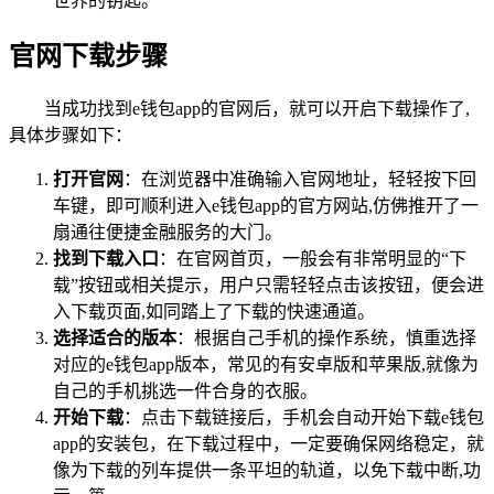
世界的钥匙。
官网下载步骤
当成功找到e钱包app的官网后，就可以开启下载操作了,
具体步骤如下：
打开官网
：在浏览器中准确输入官网地址，轻轻按下回
车键，即可顺利进入e钱包app的官方网站,仿佛推开了一
扇通往便捷金融服务的大门。
找到下载入口
：在官网首页，一般会有非常明显的“下
载”按钮或相关提示，用户只需轻轻点击该按钮，便会进
入下载页面,如同踏上了下载的快速通道。
选择适合的版本
：根据自己手机的操作系统，慎重选择
对应的e钱包app版本，常见的有安卓版和苹果版,就像为
自己的手机挑选一件合身的衣服。
开始下载
：点击下载链接后，手机会自动开始下载e钱包
app的安装包，在下载过程中，一定要确保网络稳定，就
像为下载的列车提供一条平坦的轨道，以免下载中断,功