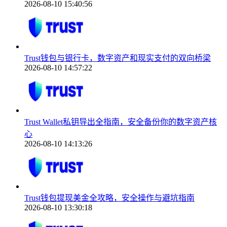
2026-08-10 15:40:56
Trust钱包与银行卡，数字资产和现实支付的双向桥梁
2026-08-10 14:57:22
Trust Wallet私钥导出全指南，安全备份你的数字资产核
心
2026-08-10 14:13:26
Trust钱包提现美金全攻略，安全操作与避坑指南
2026-08-10 13:30:18