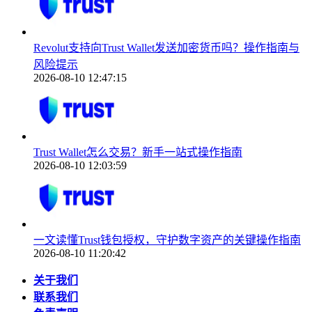
Revolut支持向Trust Wallet发送加密货币吗？操作指南与
风险提示
2026-08-10 12:47:15
Trust Wallet怎么交易？新手一站式操作指南
2026-08-10 12:03:59
一文读懂Trust钱包授权，守护数字资产的关键操作指南
2026-08-10 11:20:42
关于我们
联系我们