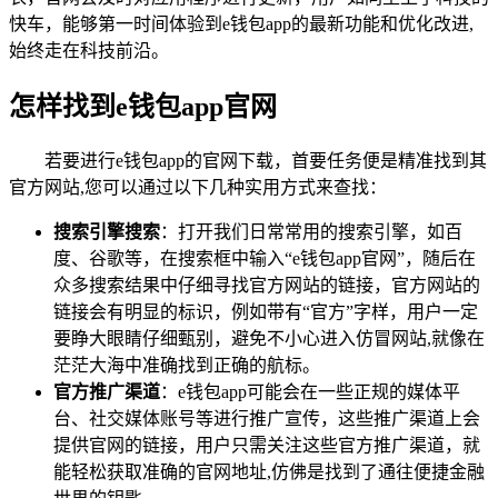
快车，能够第一时间体验到e钱包app的最新功能和优化改进,
始终走在科技前沿。
怎样找到e钱包app官网
若要进行e钱包app的官网下载，首要任务便是精准找到其
官方网站,您可以通过以下几种实用方式来查找：
搜索引擎搜索
：打开我们日常常用的搜索引擎，如百
度、谷歌等，在搜索框中输入“e钱包app官网”，随后在
众多搜索结果中仔细寻找官方网站的链接，官方网站的
链接会有明显的标识，例如带有“官方”字样，用户一定
要睁大眼睛仔细甄别，避免不小心进入仿冒网站,就像在
茫茫大海中准确找到正确的航标。
官方推广渠道
：e钱包app可能会在一些正规的媒体平
台、社交媒体账号等进行推广宣传，这些推广渠道上会
提供官网的链接，用户只需关注这些官方推广渠道，就
能轻松获取准确的官网地址,仿佛是找到了通往便捷金融