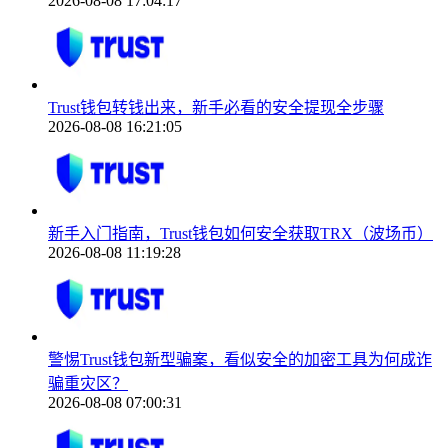
2026-08-08 17:04:17
Trust钱包转钱出来，新手必看的安全提现全步骤
2026-08-08 16:21:05
新手入门指南，Trust钱包如何安全获取TRX（波场币）
2026-08-08 11:19:28
警惕Trust钱包新型骗案，看似安全的加密工具为何成诈
骗重灾区？
2026-08-08 07:00:31