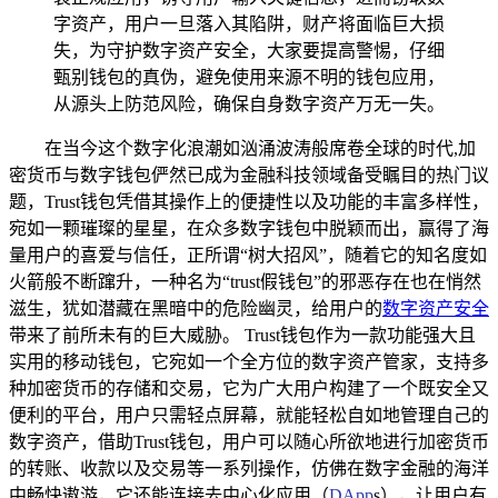
字资产，用户一旦落入其陷阱，财产将面临巨大损
失，为守护数字资产安全，大家要提高警惕，仔细
甄别钱包的真伪，避免使用来源不明的钱包应用，
从源头上防范风险，确保自身数字资产万无一失。
在当今这个数字化浪潮如汹涌波涛般席卷全球的时代,加
密货币与数字钱包俨然已成为金融科技领域备受瞩目的热门议
题，Trust钱包凭借其操作上的便捷性以及功能的丰富多样性，
宛如一颗璀璨的星星，在众多数字钱包中脱颖而出，赢得了海
量用户的喜爱与信任，正所谓“树大招风”，随着它的知名度如
火箭般不断蹿升，一种名为“trust假钱包”的邪恶存在也在悄然
滋生，犹如潜藏在黑暗中的危险幽灵，给用户的
数字资产安全
带来了前所未有的巨大威胁。 Trust钱包作为一款功能强大且
实用的移动钱包，它宛如一个全方位的数字资产管家，支持多
种加密货币的存储和交易，它为广大用户构建了一个既安全又
便利的平台，用户只需轻点屏幕，就能轻松自如地管理自己的
数字资产，借助Trust钱包，用户可以随心所欲地进行加密货币
的转账、收款以及交易等一系列操作，仿佛在数字金融的海洋
中畅快遨游，它还能连接去中心化应用（
DApp
s），让用户有