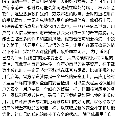
瞬间洗劫一空，导致用户遭受巨大的经济损失，甚至可能让用
户倾家荡产，假钱包可能会如同隐藏在暗处的病毒，植入恶意
软件，这些恶意软件犹如一双双邪恶的眼睛，会时刻监控用户
的手机操作，悄无声息地获取用户的敏感信息，像银行卡号、
密码等重要信息都可能被它收入囊中，一旦这些信息泄露，用
户的个人信息安全和财产安全就会受到进一步的严重威胁，可
能会面临更多的诈骗和盗刷风险，假钱包还可能会扮演一个狡
诈的骗子，诱导用户进行虚假的交易，让用户在毫无察觉的情
况下不知不觉地陷入诈骗陷阱，最终血本无归。 为了避免自
己成为“trust假钱包”的无辜受害者，用户必须时刻保持高度的
警惕，就像守护自己的生命一样守护自己的数字资产，在下载
数字钱包时，一定要坚定不移地选择官方渠道，比如正规的应
用商店等，官方渠道就像是一个严格的安全卫士，其应用经过
了层层严格的审核和全面的安全检测，可以最大程度地保证用
户的安全，用户要像一个细心的侦探一样，仔细核对应用的名
称、图标和开发者信息，确保自己下载的是如假包换的正版应
用，用户还应该养成定期更新钱包应用的好习惯，就像给数字
资产的城堡不断加固城墙一样，以获取最新的安全补丁和功能
优化，让自己的钱包始终处于安全的状态。 除了依靠用户自