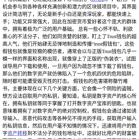
机会参与到各种各样充满创新和潜力的区块链项目中，其界面
设计简洁明了，无论是新手小白还是资深玩家，都能快速上
手；功能又异常强大，因此在加密货币爱好者这个庞大的群体
中，拥有着极为广泛的用户基础。 总有一些心怀不轨、利欲
熏心的不法分子，他们如同贪婪的豺狼，盯上了Trust钱包的超
高人气，他们开始肆无忌惮地制造和传播“trust假钱包”，这些
假钱包就像是狡猾的模仿者，通常会以与正版Trust钱包几乎一
模一样的界面和名称出现，就像穿上了正版的“伪装衣”，试图
误导用户下载和使用，一旦用户因为疏忽不慎下载了假钱包，
那么他们的数字资产就仿佛陷入了一个危机四伏的危险陷阱，
随时都可能遭受毁灭性的打击。 假钱包的危害堪称罄竹难
书，主要体现在以下几个关键方面，它会像一个阴险的盗贼，
想方设法窃取用户的私钥，要知道，私钥是数字资产的核心所
在，拥有私钥就等同于掌握了打开数字资产宝库的钥匙，也就
意味着拥有了对数字资产的绝对控制权，假钱包会通过诸如诱
导输入、恶意代码攻击等各种见不得光的手段，获取用户输入
的私钥信息，然后在用户毫不知情的情况下，迅速将用户的数
字
资产转移
到不法分子的钱包地址中，这就好比用户的财富被