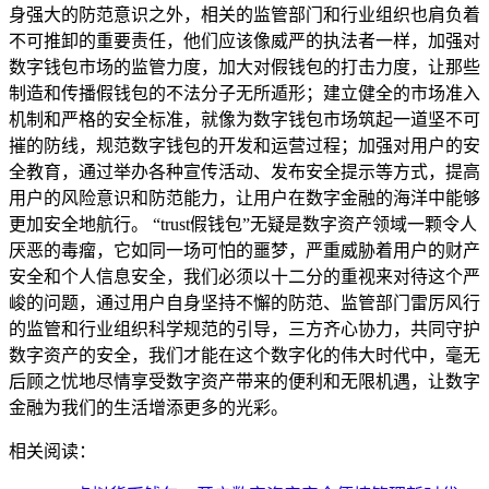
身强大的防范意识之外，相关的监管部门和行业组织也肩负着
不可推卸的重要责任，他们应该像威严的执法者一样，加强对
数字钱包市场的监管力度，加大对假钱包的打击力度，让那些
制造和传播假钱包的不法分子无所遁形；建立健全的市场准入
机制和严格的安全标准，就像为数字钱包市场筑起一道坚不可
摧的防线，规范数字钱包的开发和运营过程；加强对用户的安
全教育，通过举办各种宣传活动、发布安全提示等方式，提高
用户的风险意识和防范能力，让用户在数字金融的海洋中能够
更加安全地航行。 “trust假钱包”无疑是数字资产领域一颗令人
厌恶的毒瘤，它如同一场可怕的噩梦，严重威胁着用户的财产
安全和个人信息安全，我们必须以十二分的重视来对待这个严
峻的问题，通过用户自身坚持不懈的防范、监管部门雷厉风行
的监管和行业组织科学规范的引导，三方齐心协力，共同守护
数字资产的安全，我们才能在这个数字化的伟大时代中，毫无
后顾之忧地尽情享受数字资产带来的便利和无限机遇，让数字
金融为我们的生活增添更多的光彩。
相关阅读：