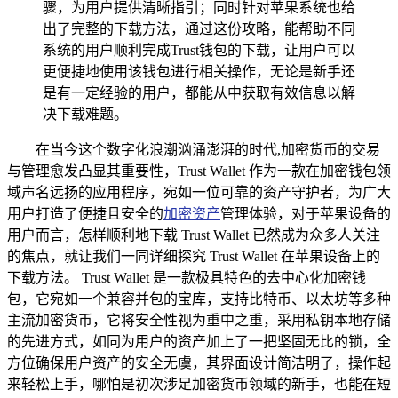
骤，为用户提供清晰指引；同时针对苹果系统也给
出了完整的下载方法，通过这份攻略，能帮助不同
系统的用户顺利完成Trust钱包的下载，让用户可以
更便捷地使用该钱包进行相关操作，无论是新手还
是有一定经验的用户，都能从中获取有效信息以解
决下载难题。
在当今这个数字化浪潮汹涌澎湃的时代,加密货币的交易
与管理愈发凸显其重要性，Trust Wallet 作为一款在加密钱包领
域声名远扬的应用程序，宛如一位可靠的资产守护者，为广大
用户打造了便捷且安全的
加密资产
管理体验，对于苹果设备的
用户而言，怎样顺利地下载 Trust Wallet 已然成为众多人关注
的焦点，就让我们一同详细探究 Trust Wallet 在苹果设备上的
下载方法。 Trust Wallet 是一款极具特色的去中心化加密钱
包，它宛如一个兼容并包的宝库，支持比特币、以太坊等多种
主流加密货币，它将安全性视为重中之重，采用私钥本地存储
的先进方式，如同为用户的资产加上了一把坚固无比的锁，全
方位确保用户资产的安全无虞，其界面设计简洁明了，操作起
来轻松上手，哪怕是初次涉足加密货币领域的新手，也能在短