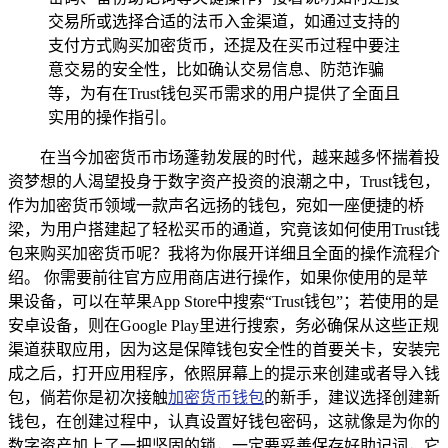
交易所或选择合适的法币入金渠道，如通过支持的
支付方式购买加密货币，还提及在买币过程中要注
意交易的安全性，比如确认交易信息、防范诈骗
等，为有在Trust钱包买币需求的用户提供了全面且
实用的操作指引。
在当今加密货币市场蓬勃发展的时代，越来越多怀揣着投
资梦想的人渴望投身于数字资产投资的浪潮之中，Trust钱包，
作为加密货币领域一款声名远扬的钱包，宛如一座便捷的桥
梁，为用户搭建起了轻松买币的通道，究竟该如何使用Trust钱
包来购买加密货币呢？我将为你展开详细且全面的操作流程介
绍。 你需要前往官方应用商店进行操作，如果你使用的是苹
果设备，可以在苹果App Store中搜索“Trust钱包”；若使用的是
安卓设备，则在Google Play里进行搜索，务必确保从这些正规
渠道获取应用，因为这是保障钱包安全性的首要关卡，安装完
成之后，打开应用程序，依照屏幕上的提示来创建或者导入钱
包，倘若你是初次接触
加密货币钱包
的新手，建议选择创建新
钱包，在创建过程中，认真设置好钱包密码，这就像是为你的
数字资产加上了一把坚固的锁，一定要妥善保存好助记词，它