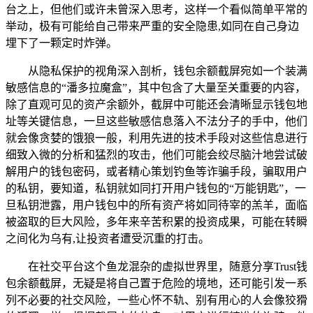
台之上，但他们或许未曾深入思考，这样一个看似简单平常的
举动，极有可能给自己带来严重的安全隐患,如同在自己身边
埋下了一颗定时炸弹。
从隐私保护的视角深入剖析，钱包余额截屏宛如一个装满
敏感信息的“潘多拉魔盒”，其中包含了大量至关重要的内容，
除了直观可见的资产余额外，截屏中可能还会清晰显示钱包地
址等关键信息，一旦这些敏感信息落入不法分子的手中，他们
就会像贪婪的饿狼一般，利用先进的技术手段对这些信息进行
细致入微的分析和猛烈的攻击，他们可能会绞尽脑汁地尝试破
解用户的钱包密码，或者精心策划钓鱼等诈骗手段，骗取用户
的私钥，要知道，私钥就如同打开用户钱包的“万能钥匙”，一
旦私钥泄露，用户钱包中的所有资产将如同待宰的羔羊，面临
被盗取的巨大风险，多年来辛苦积累的投资成果，可能在转瞬
之间化为乌有,让投资者遭受沉重的打击。
在社交平台这个鱼龙混杂的虚拟世界里，随意分享Trust钱
包余额截屏，无疑是将自己置于危险的境地，还可能引发一系
列不必要的社交风险，一些心怀不轨、别有用心的人会像狡猾