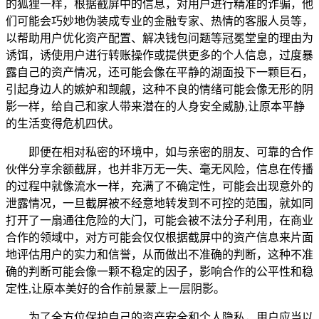
的狐狸一样，根据截屏中的信息，对用户进行精准的诈骗，他
们可能会巧妙地伪装成专业的金融专家、热情的客服人员等，
以帮助用户优化资产配置、解决钱包问题等冠冕堂皇的理由为
诱饵，诱使用户进行转账操作或提供更多的个人信息，过度暴
露自己的资产情况，还可能会像在平静的湖面投下一颗巨石，
引起身边人的嫉妒和觊觎，这种不良的情绪可能会像无形的阴
影一样，给自己和家人带来潜在的人身安全威胁,让原本平静
的生活变得危机四伏。
即便在相对私密的环境中，如与亲密的朋友、可靠的合作
伙伴分享余额截屏，也并非万无一失、毫无风险，信息在传播
的过程中就像流水一样，充满了不确定性，可能会出现意外的
泄露情况，一旦截屏被不经意地转发到不可控的范围，就如同
打开了一扇通往危险的大门，可能会被不法分子利用，在商业
合作的领域中，对方可能会仅仅根据截屏中的资产信息来片面
地评估用户的实力和信誉，从而做出不准确的判断，这种不准
确的判断可能会像一颗不稳定的因子，影响合作的公平性和稳
定性,让原本美好的合作前景蒙上一层阴影。
为了全方位保护自己的资产安全和个人隐私，用户应当以