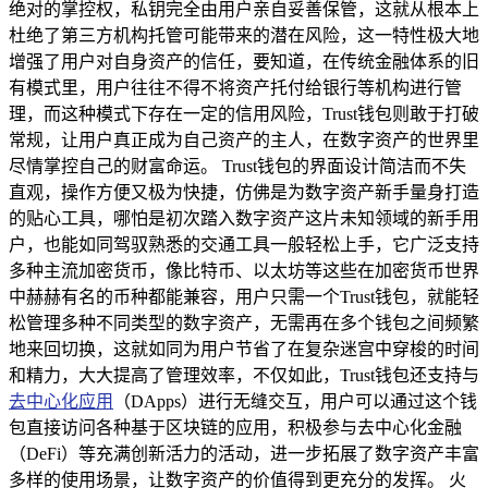
绝对的掌控权，私钥完全由用户亲自妥善保管，这就从根本上
杜绝了第三方机构托管可能带来的潜在风险，这一特性极大地
增强了用户对自身资产的信任，要知道，在传统金融体系的旧
有模式里，用户往往不得不将资产托付给银行等机构进行管
理，而这种模式下存在一定的信用风险，Trust钱包则敢于打破
常规，让用户真正成为自己资产的主人，在数字资产的世界里
尽情掌控自己的财富命运。 Trust钱包的界面设计简洁而不失
直观，操作方便又极为快捷，仿佛是为数字资产新手量身打造
的贴心工具，哪怕是初次踏入数字资产这片未知领域的新手用
户，也能如同驾驭熟悉的交通工具一般轻松上手，它广泛支持
多种主流加密货币，像比特币、以太坊等这些在加密货币世界
中赫赫有名的币种都能兼容，用户只需一个Trust钱包，就能轻
松管理多种不同类型的数字资产，无需再在多个钱包之间频繁
地来回切换，这就如同为用户节省了在复杂迷宫中穿梭的时间
和精力，大大提高了管理效率，不仅如此，Trust钱包还支持与
去中心化应用
（DApps）进行无缝交互，用户可以通过这个钱
包直接访问各种基于区块链的应用，积极参与去中心化金融
（DeFi）等充满创新活力的活动，进一步拓展了数字资产丰富
多样的使用场景，让数字资产的价值得到更充分的发挥。 火