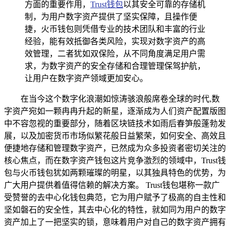
方面的重要作用，
Trust钱包
以其安全可靠的存储机
制，为用户数字资产提供了坚实保障，且操作便
捷，火币钱包则凭借专业的技术团队和丰富的行业
经验，能有效抵御各类风险，实现对数字资产的高
效管理，二者犹如双保险，从不同角度满足用户需
求，为数字资产的安全存储和合理管理保驾护航，
让用户在数字资产领域更加安心。
在当今这个数字化浪潮如惊涛骇浪般席卷全球的时代,数
字资产宛如一颗冉冉升起的新星，逐渐成为人们资产配置版图
中不容忽视的重要部分，随着区块链技术如雨后春笋般蓬勃发
展，以及加密货币市场似繁花般日益繁荣，如何安全、高效且
便捷地存储和管理数字资产，已然成为众多投资者密切关注的
核心焦点，而在数字资产钱包这片竞争激烈的领域中，Trust钱
包与火币钱包犹如两颗璀璨的明星，以其独具特色的优势，为
广大用户提供着值得信赖的解决方案。 Trust钱包堪称一款广
受赞誉的去中心化钱包典范，它为用户赋予了极高的自主性和
坚如磐石的安全性，其去中心化的特性，就如同为用户的数字
资产加上了一把坚实的锁，意味着用户对自己的数字资产拥有