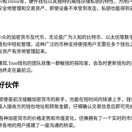
edger和Trezor等，硬件钱包以其独特的离线存储私钥的特性
包中安全地管理和交易资产，即使设备不幸受到攻击，私钥也能得
主流和小众的加密货币及代币，无论是广为人知的比特币、以太坊等
ust钱包中轻松管理，这种广泛的币种支持使得用户无需在多个
有资产有序地管理起来。
现,Trust钱包的团队就像一群敏锐的探险家，会及时更新钱包
始终走在最前沿。
好伙伴
地图，即使是初次接触加密货币的新手，也能在短时间内快速上手，
输入接收方的钱包地址和转账金额，仔细确认交易信息后即可完
时查看各种加密货币的价格走势和市值变化，仿佛拥有了一个实时的
界各地的用户搭建了一座沟通的桥梁。