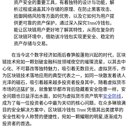
资产安全的重要工具，有着独特的设计与功能，解
析过程或涵盖其冷存储的原理、在防止黑客攻击、
抵御网络风险等方面的优势，以及它如何为用户提
供更可靠的资产保护，通过深入探究Trust冷钱包，
能让区块链用户更好地了解其特性，从而在复杂的
区块链环境中，借助该冷钱包实现更安全、稳定的
资产存储与交易。
在当今这个数字经济如雨后春笋般蓬勃兴起的时代，区块
链技术宛如一颗划破金融科技领域夜空的璀璨流星，以其去中
心化、不可篡改等独特魅力，吸引着无数目光，虚拟货币，作
为区块链技术落地应用的典型代表之一，如同一块散发着诱人
光泽的磁石，吸引着越来越多投资者投身其中，随着虚拟货币
市场的迅猛扩张，就像繁华都市背后隐藏着安全隐患一样，安
全问题也日益浮出水面，如何为虚拟货币资产筑牢
安全防线
，
成为了每一位投资者心中最为关切的核心问题，在众多琳琅满
目的安全解决方案中，区块链冷钱包 Trust 凭借其出类拔萃的
安全性和令人称赞的便捷性，宛如一颗耀眼的明星,逐渐成为
投资者的首选。