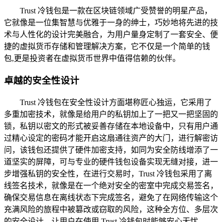
Trust 冷钱包是一款在区块链领域广受赞誉的明星产品，
它就像是一位集智慧与优雅于一身的绅士，巧妙地将先进的技
术与人性化的设计完美融合，为用户量身定制了一套安全、便
捷的虚拟货币存储和管理解决方案，它不仅是一个简单的钱
包,更是投资者在虚拟货币世界中值得信赖的伙伴。
卓越的安全性设计
Trust 冷钱包在安全性设计方面堪称匠心独运，它采用了
多重加密技术，就像是给用户的私钥加上了一把又一把坚固的
锁，私钥以密文的形式被妥善存储在本地设备中，只有用户通
过精心设定的密码才能开启这扇通往资产的大门，进行解密访
问，该钱包还提供了硬件加密支持，如同为安全防线增添了一
道坚实的屏障，可与专业的硬件钱包设备实现无缝对接，进一
步增强私钥的安全性，在进行交易时，Trust 冷钱包采用了离
线签名技术，就像是在一个绝对安全的密室中完成交易签名，
确保交易信息在离线状态下完成签名，避免了在网络传输这个
充满风险的旅程中被篡改或窃取的风险，这种全方位、多层次
的安全设计，让用户在使用 Trust 冷钱包时能够安心无忧。