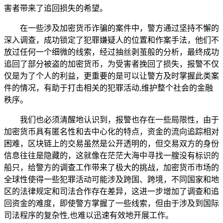
害者带来了追回损失的希望。
在一些涉及加密货币诈骗的案件中，警方通过坚持不懈的
深入调查，成功锁定了犯罪嫌疑人的位置和作案手法，他们不
放过任何一个细微的线索，经过抽丝剥茧般的分析，最终成功
追回了部分被盗的加密货币，为受害者挽回了损失，报警不仅
仅是为了个人的利益，更重要的是可以让警方及时掌握此类案
件的情况，有助于打击相关的犯罪活动,维护整个社会的金融
秩序。
我们也必须清醒地认识到，报警也存在一些局限性，由于
加密货币具有匿名性和去中心化的特点，资金的流向追踪相对
困难，区块链上的交易虽然是公开透明的，但交易双方的身份
信息往往是隐藏的，这就像在茫茫大海中寻找一艘没有标识的
船只，给警方的调查工作带来了极大的挑战，加密货币市场的
全球性使得一些犯罪活动可能涉及跨国、跨境，不同国家和地
区的法律规定和司法合作存在差异，这进一步增加了调查和追
回资金的难度，即使警方掌握了一些线索，但由于涉及到国际
司法程序的复杂性,也难以迅速有效地开展工作。