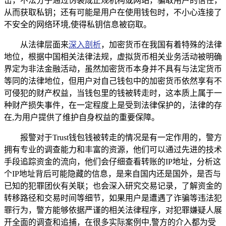
击，不法分子通过伪装成正规机构或网站，骗取用户的信任，
从而获取私钥；还有可能是用户在使用钱包时，不小心连接了
不安全的网络环境,使得私钥信息被窃取。
从法律层面来
深入剖析
，加密货币在我国有着特殊的法律
地位，根据中国相关法律法规，虚拟货币相关业务活动被明确
界定为非法金融活动，虽然加密货币本身并不具有与法定货币
等同的法律地位，但用户对自己钱包中的加密货币依然享有不
可侵犯的财产权益，当钱包里的钱被转走时，这本质上属于一
种财产损失事件，在一定程度上是受到法律保护的，法律的存
在,为用户提供了维护自身权益的重要保障。
报警对于Trust钱包钱被转走的情况是有一定作用的，警方
拥有专业的调查能力和丰富的资源，他们可以通过先进的技术
手段追踪资金的流向，他们会仔细查看转账的IP地址，分析这
个IP地址背后可能隐藏的信息，是来自国内还是国外，是否与
已知的犯罪团伙有关联；也会深入研究交易记录，了解资金的
转移路径和交易时间等细节，如果用户是遭遇了诈骗等违法犯
罪行为，警方能够依据严谨的相关法律程序，对犯罪嫌疑人展
开全面的调查和追捕，在很多实际案例中,警方的介入都为受