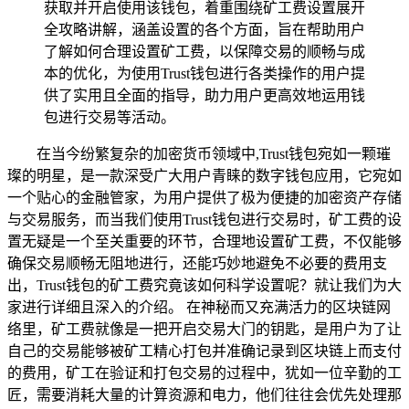
获取并开启使用该钱包，着重围绕矿工费设置展开
全攻略讲解，涵盖设置的各个方面，旨在帮助用户
了解如何合理设置矿工费，以保障交易的顺畅与成
本的优化，为使用Trust钱包进行各类操作的用户提
供了实用且全面的指导，助力用户更高效地运用钱
包进行交易等活动。
在当今纷繁复杂的加密货币领域中,Trust钱包宛如一颗璀
璨的明星，是一款深受广大用户青睐的数字钱包应用，它宛如
一个贴心的金融管家，为用户提供了极为便捷的加密资产存储
与交易服务，而当我们使用Trust钱包进行交易时，矿工费的设
置无疑是一个至关重要的环节，合理地设置矿工费，不仅能够
确保交易顺畅无阻地进行，还能巧妙地避免不必要的费用支
出，Trust钱包的矿工费究竟该如何科学设置呢？就让我们为大
家进行详细且深入的介绍。 在神秘而又充满活力的区块链网
络里，矿工费就像是一把开启交易大门的钥匙，是用户为了让
自己的交易能够被矿工精心打包并准确记录到区块链上而支付
的费用，矿工在验证和打包交易的过程中，犹如一位辛勤的工
匠，需要消耗大量的计算资源和电力，他们往往会优先处理那