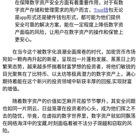
在保障数字资产安全方面有着重要作用，对于有数
字资产存储和管理需求的用户而言，
Trust钱
包无论
是app形式还是硬件钱包形式，都可能为他们提供
安全可靠的解决方案，能在一定程度上降低数字资
产面临的风险，让用户在数字资产的操作和保管上
更安心。
在当今这个被数字化浪潮全面席卷的时代，加密货币市场
宛如一颗冉冉升起的新星，呈现出一片蓬勃发展、蒸蒸日上的
繁荣态势，越来越多怀揣着财富梦想的投资者，将他们敏锐的
目光聚焦在了比特币、以太坊等极具潜力的数字资产上，满心
期待着能在这个新兴的投资领域中斩获丰厚的回报,实现财富
的增值。
随着数字资产的价值如芝麻开花般节节攀升，其安全问题
也如同一片阴云，日益笼罩在投资者的心头，成为他们挥之不
去的隐忧，毕竟，在虚拟的数字世界里，数字资产就如同飘荡
在网络海洋中的宝藏,时刻面临着被不法分子觊觎和窃取的风
险。