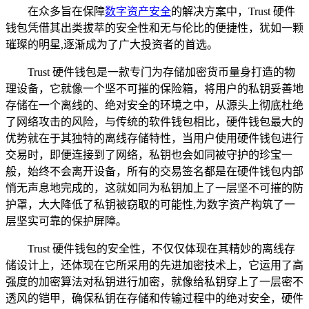
在众多旨在保障
数字资产安全
的解决方案中，Trust 硬件
钱包凭借其出类拔萃的安全性和无与伦比的便捷性，犹如一颗
璀璨的明星,逐渐成为了广大投资者的首选。
Trust 硬件钱包是一款专门为存储加密货币量身打造的物
理设备，它就像一个坚不可摧的保险箱，将用户的私钥妥善地
存储在一个离线的、绝对安全的环境之中，从源头上彻底杜绝
了网络攻击的风险，与传统的软件钱包相比，硬件钱包最大的
优势就在于其独特的离线存储特性，当用户使用硬件钱包进行
交易时，即便连接到了网络，私钥也会如同被守护的珍宝一
般，始终不会离开设备，所有的交易签名都是在硬件钱包内部
悄无声息地完成的，这就如同为私钥加上了一层坚不可摧的防
护罩，大大降低了私钥被窃取的可能性,为数字资产构筑了一
层坚实可靠的保护屏障。
Trust 硬件钱包的安全性，不仅仅体现在其精妙的离线存
储设计上，还体现在它所采用的先进加密技术上，它运用了高
强度的加密算法对私钥进行加密，就像给私钥穿上了一层密不
透风的铠甲，确保私钥在存储和传输过程中的绝对安全，硬件