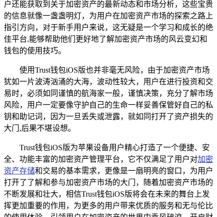
户还能获取到关于加密资产的最新动态和市场分析，这些宝贵
的信息就像一盏盏明灯，为用户在加密资产市场的探索之路上
指引方向，对于新手用户来说，这无疑是一个学习和成长的绝
佳平台,能够帮助他们更好地了解加密资产市场的风云变幻和
钱包的使用技巧。
使用Trust钱包iOS版也并非毫无风险，由于加密资产市场
犹如一片波涛汹涌的大海，波动性较大，用户在进行投资和交
易时，必须如同谨慎的航海家一般，谨慎决策，充分了解市场
风险，用户一定要像守护自己的生命一样妥善保管好自己的私
钥和助记词，因为一旦丢失或泄露，就如同打开了资产损失的
大门,后果不堪设想。
Trust钱包iOS版为苹果设备用户精心打造了一个便捷、安
全、功能丰富的加密资产管理平台，它不仅满足了用户对
加密
资产存储
和交易的基本需求，更像是一扇明亮的窗口，为用户
打开了了解和参与加密资产市场的大门，随着加密资产市场的
不断发展和壮大，相信Trust钱包iOS版将会在未来的舞台上发
挥更加重要的作用，为更多的用户带来优质的服务和无与伦比