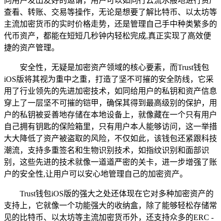
向用户发出友好的邀请，用户可以如同行云流水般地进行资产
查看、转账、交易等操作，无论是想要了解比特币、以太坊等
主流加密货币的实时价格走势，还是管理自己手中种类繁多的
代币资产，都能在短短几秒钟内轻松完成,真正实现了高效便
捷的资产管理。
安全性，无疑是加密资产领域的核心要素，而Trust钱包
iOS版将其视为重中之重，打造了坚不可摧的安全防线，它采
用了行业领先的先进加密技术，如同给用户的私钥和资产信息
穿上了一层坚不可摧的铠甲，确保其得到最高级别的保护，用
户的私钥被妥善地存储在本地设备上，就像藏在一个只有用户
自己拥有钥匙的保险箱里，只有用户本人能够访问，这一举措
大大降低了资产被盗取的风险，不仅如此，该钱包还紧跟科技
潮流，支持多重签名和生物识别技术，如指纹识别和面部识
别，这些先进的技术就像一道道严密的关卡，进一步增强了账
户的安全性,让用户可以安心地管理自己的加密资产。
Trust钱包iOS版的强大之处还体现在它对多种加密资产的
支持上，它就像一个功能强大的收纳盒，除了能够轻松存储常
见的比特币、以太坊等主流加密货币外，还支持众多的ERC -