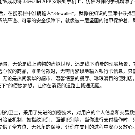
将 33ewallet APP 安装到手机上，仿佛为你的手机增
Store 后，在搜索栏中准确输入“33ewallet”，就像在知识的宝
系统严谨、可靠的安全保障下，就像被一层坚固的铠甲保护着，
持多种支付场景，无论是线上购物的虚拟世界，还是线下消费的现实
选心仪的商品，准备付款时，无需再繁琐地输入银行卡信息，只
，无论是热闹繁华的超市、温馨惬意的餐厅、琳琅满目的便利店
部手机走天下”的便捷梦想，让你在消费的道路上畅通无阻。
 就像一位忠诚的卫士，采用了先进的加密技术，对用户的个人信息和
份验证机制，如指纹识别、面部识别等，当你进行支付操作时，
提供了全方位、无死角的保障，让你在支付的过程中安心又放心