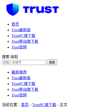
首页
Trust最新版
TrustPC端下载
Trust移动端下载
Trust官网
搜索
收起
搜索
最新推荐
Trust最新版
TrustPC端下载
Trust移动端下载
Trust官网
当前位置：
首页
TrustPC端下载
正文
>
>