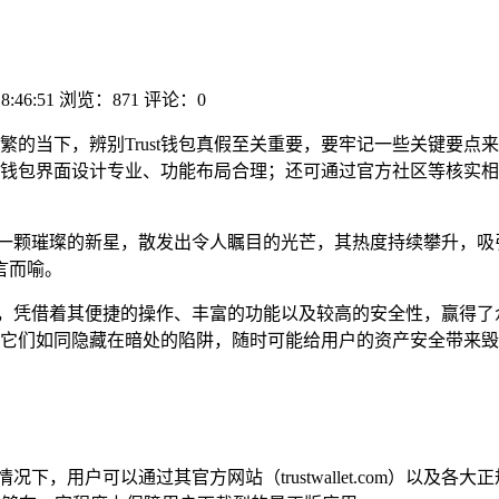
8:46:51
浏览：871
评论：0
繁的当下，辨别Trust钱包真假至关重要，要牢记一些关键要
钱包界面设计专业、功能布局合理；还可通过官方社区等核实相
同一颗璀璨的新星，散发出令人瞩目的光芒，其热度持续攀升，吸
言而喻。
品，凭借着其便捷的操作、丰富的功能以及较高的安全性，赢得了众多
钱包，它们如同隐藏在暗处的陷阱，随时可能给用户的资产安全带来
情况下，用户可以通过其官方网站（trustwallet.com）以