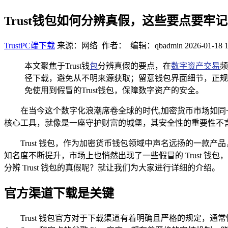
Trust钱包如何分辨真假，这些要点要牢记
TrustPC端下载
来源：网络 作者： 编辑：qbadmin
2026-01-18 1
本文聚焦于Trust钱
包
分辨真假的要点，在
数字资产交易
频
径下载，避免从不明来源获取；留意钱包界面细节，正规
免使用到假冒的Trust钱包，保障数字资产的安全。
在当今这个数字化浪潮席卷全球的时代,加密货币市场如
核心工具，就像是一座守护财富的城堡，其安全性的重要性不
Trust 钱包，作为加密货币钱包领域中声名远扬的一款产
知名度不断提升，市场上也悄然出现了一些假冒的 Trust 
分辨 Trust 钱包的真假呢？就让我们为大家进行详细的介绍。
官方渠道下载是关键
Trust 钱包官方对于下载渠道有着明确且严格的规定，通常