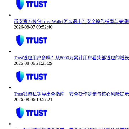
币安官方钱包Trust Wallet怎么退出？安全操作指南与关
2026-08-07 09:52:40
Trust钱包用户多吗？从8000万累计用户看头部钱包的增
2026-08-06 21:23:29
Trust钱包私钥导出全指南，安全操作步骤与核心风险提示
2026-08-06 19:57:21