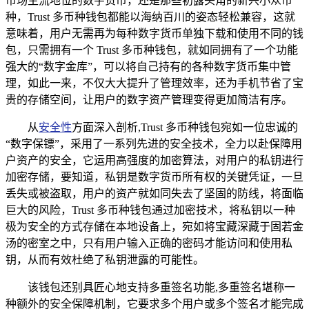
市场主流地位的数字货币，还是那些初露头角的新兴小众币
种，Trust 多币种钱包都能以海纳百川的姿态轻松兼容，这就
意味着，用户无需再为每种数字货币单独下载和使用不同的钱
包，只需拥有一个 Trust 多币种钱包，就如同拥有了一个功能
强大的“数字金库”，可以将自己持有的各种数字货币集中管
理，如此一来，不仅大大提升了管理效率，还为手机节省了宝
贵的存储空间，让用户的数字资产管理变得更加简洁有序。
从
安全性
方面深入剖析,Trust 多币种钱包宛如一位忠诚的
“数字保镖”，采用了一系列先进的安全技术，全力以赴保障用
户资产的安全，它运用高强度的加密算法，对用户的私钥进行
加密存储，要知道，私钥是数字货币所有权的关键凭证，一旦
丢失或被盗取，用户的资产就如同失去了坚固的防线，将面临
巨大的风险，Trust 多币种钱包通过加密技术，将私钥以一种
极为安全的方式存储在本地设备上，宛如将宝藏深藏于固若金
汤的密室之中，只有用户输入正确的密码才能访问和使用私
钥，从而有效杜绝了私钥泄露的可能性。
该钱包还别具匠心地支持多重签名功能,多重签名堪称一
种额外的安全保障机制，它要求多个用户或多个签名才能完成