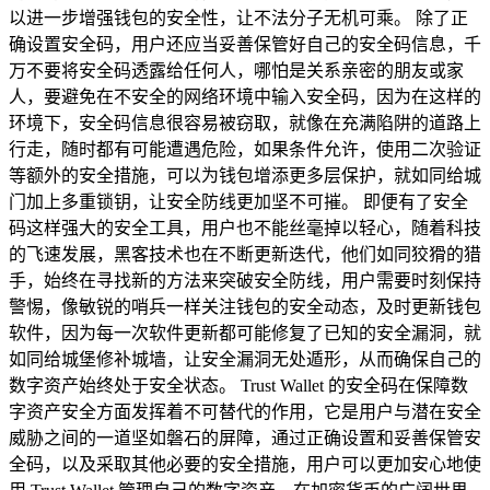
以进一步增强钱包的安全性，让不法分子无机可乘。 除了正
确设置安全码，用户还应当妥善保管好自己的安全码信息，千
万不要将安全码透露给任何人，哪怕是关系亲密的朋友或家
人，要避免在不安全的网络环境中输入安全码，因为在这样的
环境下，安全码信息很容易被窃取，就像在充满陷阱的道路上
行走，随时都有可能遭遇危险，如果条件允许，使用二次验证
等额外的安全措施，可以为钱包增添更多层保护，就如同给城
门加上多重锁钥，让安全防线更加坚不可摧。 即便有了安全
码这样强大的安全工具，用户也不能丝毫掉以轻心，随着科技
的飞速发展，黑客技术也在不断更新迭代，他们如同狡猾的猎
手，始终在寻找新的方法来突破安全防线，用户需要时刻保持
警惕，像敏锐的哨兵一样关注钱包的安全动态，及时更新钱包
软件，因为每一次软件更新都可能修复了已知的安全漏洞，就
如同给城堡修补城墙，让安全漏洞无处遁形，从而确保自己的
数字资产始终处于安全状态。 Trust Wallet 的安全码在保障数
字资产安全方面发挥着不可替代的作用，它是用户与潜在安全
威胁之间的一道坚如磐石的屏障，通过正确设置和妥善保管安
全码，以及采取其他必要的安全措施，用户可以更加安心地使