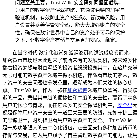
问题至关重要，Trust Wallet安全码如同坚固盾牌，
为用户的数字资产保驾护航，它通过独特的加密与
验证机制，有效防止资产被盗取、篡改等风险，用
户设置并妥善保管安全码，能大大增强账户的安全
性，确保在数字世界中自己的资产处于可靠的保护
之下，让数字资产存储与交易更加安心、稳定。
在当今时代,数字化浪潮如汹涌澎湃的洪流般席卷而来，
加密货币市场也因此迎来了前所未有的发展契机，越来越多怀
揣着投资梦想与财富渴望的投资者纷纷投身其中，在这片充满
无限可能的数字资产领域中探索机遇，伴随着市场的繁荣，数
字资产的安全问题也愈发凸显，逐渐成为人们关注的核心焦
点。 Trust Wallet，作为一款在
加密钱包
领域广负盛名、备受欢
迎的产品，凭借其卓越的便捷性和高度的安全性，赢得了众多
用户的倾心与青睐，而在它众多的安全保障机制中，
安全码
无
疑是保障用户资产安全的一道至关重要的防线，宛如守护宝藏
的忠诚卫士，时刻捍卫着用户数字资产的安全。 Trust Wallet
是一款功能强大的去中心化钱包，它全面支持多种加密货币的
存储与交易，它为用户赋予了自主管理数字资产的能力，让用