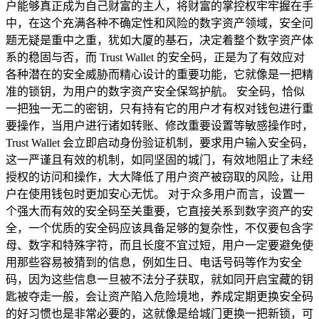
户能够真正成为自己财富的主人，将财富的掌控权牢牢握在手
中，在这个充满各种不确定性和风险的数字资产领域，安全问
题无疑是重中之重，犹如大厦的基石，决定着整个数字资产体
系的稳固与否，而 Trust Wallet 的安全码，正是为了有效应对
各种潜在的安全威胁而精心设计的重要功能，它就像是一把精
准的锁钥，为用户的数字资产安全保驾护航。 安全码，恰似
一把独一无二的密钥，只有持有它的用户才有权对钱包进行重
要操作，当用户进行诸如转账、修改重要设置等敏感操作时，
Trust Wallet 会立即启动身份验证机制，要求用户输入安全码，
这一严谨且有效的机制，如同坚固的城门，有效地阻止了未经
授权的访问和操作，大大降低了用户资产被窃取的风险，让用
户在使用钱包时更加安心无忧。 对于众多用户而言，设置一
个强大而有效的安全码至关重要，它直接关系到数字资产的安
全，一个优质的安全码应该具备足够的复杂性，不仅要包含字
母、数字和特殊字符，而且长度不宜过短，用户一定要避免使
用那些容易被猜到的信息，例如生日、电话号码等作为安全
码，因为这些信息一旦被不法分子获取，就如同开启宝藏的钥
匙被夺走一般，会让资产陷入危险境地，养成定期更换安全码
的好习惯也是非常必要的，这就像是给城门更换一把新锁，可