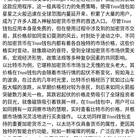
这款应用程序，这一极具吸引力的免费策略，使得Trust钱包如
星星之火般迅速在全球范围内蔓延开来，积累了大量的用户，
成为了许多人踏入神秘加密货币世界的首选入口。 尽管Trust
钱包应用本身是免费的，但在使用过程中涉及到的加密货币交
易，其价格却如同变幻莫测的风云，时刻处于波动之中，不同
的加密货币在Trust钱包内都有着各自独特的市场价格，这些价
格实时变动，就像跳动的音符，受到全球加密货币市场供需关
系、宏观经济形势、政策法规等多种复杂因素的共同影响。
以比特币为例，它堪称加密货币市场当之无愧的龙头老大，其
价格在Trust钱包内会随着市场行情的起伏不断变化，宛如海上
的波浪，在过去的几年时光里，比特币价格经历了犹如过山车
般大幅的涨跌，从早期价格相对较为亲民，到后来如同火箭般
突破数万美元一枚，其跌宕起伏的价格走势吸引了全球投资者
的目光，就像磁铁吸引着铁屑一样，在Trust钱包中，用户可以
如同拥有一双洞察市场的慧眼，实时查看比特币的价格，并根
据市场情况灵活地进行买卖操作。 以太坊同样是Trust钱包支
持的重要加密货币之一，以太坊不仅具备货币的属性，更因其
独特的智能合约功能，宛如一颗璀璨的明星，广泛应用于去中