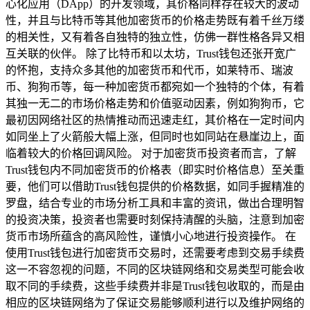
心化应用（DApp）的开发领域，其价格同样存在较大的波动
性，并且与比特币等其他加密货币的价格走势既有着千丝万缕
的相关性，又有着各自独特的独立性，仿佛一群性格各异又相
互关联的伙伴。 除了比特币和以太坊，Trust钱包还张开宽广
的怀抱，支持众多其他的加密货币和代币，如莱特币、瑞波
币、狗狗币等，每一种加密货币都宛如一个独特的个体，有着
其独一无二的市场价格走势和价值驱动因素，例如狗狗币，它
最初因网络社区的热情推动而迅速走红，其价格在一定时间内
如同坐上了火箭般大幅上涨，但同时也如同站在悬崖边上，面
临着较大的价格回调风险。 对于加密货币投资者而言，了解
Trust钱包内不同加密货币的价格表（即实时价格信息）至关重
要，他们可以借助Trust钱包提供的价格数据，如同手握精准的
罗盘，结合专业的市场分析工具和丰富的资讯，做出合理明智
的投资决策，投资者也需要时刻保持清醒的头脑，注意到加密
货币市场所蕴含的高风险性，谨慎小心地进行投资操作。 在
使用Trust钱包进行加密货币交易时，还需要考虑到交易手续费
这一不容忽视的问题，不同的区块链网络和交易类型可能会收
取不同的手续费，这些手续费并非是Trust钱包收取的，而是由
相应的区块链网络为了保证交易能够顺利进行以及维护网络的