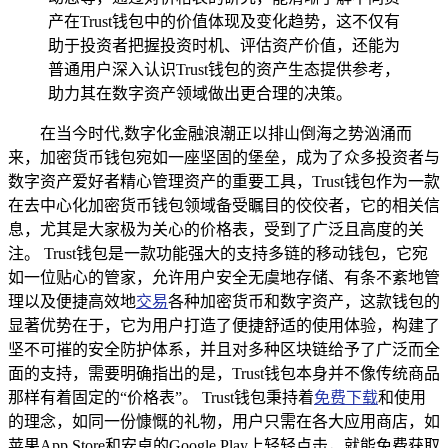
产在Trust钱包中的价值体现及变化趋势，这不仅有
助于投资者把握投资时机、评估资产价值，还能为
普通用户深入认识Trust钱包的资产生态提供参考，
助力其在数字资产领域做出更合理的决策。
在当今时代,数字化金融浪潮正以排山倒海之势汹涌而
来，加密货币钱包宛如一座坚固的堡垒，成为了众多投资者与
数字资产爱好者精心管理资产的重要工具，Trust钱包作为一款
在去中心化加密货币钱包领域备受瞩目的佼佼者，它的相关信
息，尤其是大家极为关心的价格表，受到了广泛且高度的关
注。 Trust钱包是一款功能强大的支持多链的移动钱包，它宛
如一位贴心的管家，允许用户安全无虞地存储、有条不紊地管
理以及便捷高效地
交易
各种加密货币和数字资产，这款钱包的
显著优势在于，它为用户打造了便捷舒适的使用体验，构建了
坚不可摧的安全防护体系，并且对多种区块链给予了广泛而全
面的支持，需要明确指出的是，Trust钱包本身并不像传统商品
那样有着固定的“价格表”。 Trust钱包秉持着
免费下载
和使用
的理念，如同一份慷慨的礼物，用户只需在各大应用商店，如
苹果App Store和安卓的Google Play上轻轻点击，就能免费获取