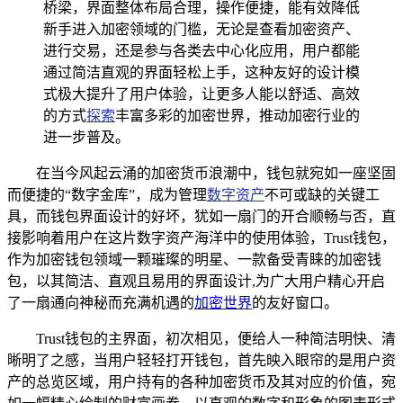
桥梁，界面整体布局合理，操作便捷，能有效降低
新手进入加密领域的门槛，无论是查看加密资产、
进行交易，还是参与各类去中心化应用，用户都能
通过简洁直观的界面轻松上手，这种友好的设计模
式极大提升了用户体验，让更多人能以舒适、高效
的方式
探索
丰富多彩的加密世界，推动加密行业的
进一步普及。
在当今风起云涌的加密货币浪潮中，钱包就宛如一座坚固
而便捷的“数字金库”，成为管理
数字资产
不可或缺的关键工
具，而钱包界面设计的好坏，犹如一扇门的开合顺畅与否，直
接影响着用户在这片数字资产海洋中的使用体验，Trust钱包，
作为加密钱包领域一颗璀璨的明星、一款备受青睐的加密钱
包，以其简洁、直观且易用的界面设计,为广大用户精心开启
了一扇通向神秘而充满机遇的
加密世界
的友好窗口。
Trust钱包的主界面，初次相见，便给人一种简洁明快、清
晰明了之感，当用户轻轻打开钱包，首先映入眼帘的是用户资
产的总览区域，用户持有的各种加密货币及其对应的价值，宛