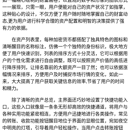
如一幅精心绘制的财富画卷，以直观的数字和形象的图表形式
一一展现，只需一眼，用户便能对自己的资产状况了如指掌，
这种贴心的设计，不仅方便了用户随时随地掌握自己的财富动
态,更为用户进行科学合理的资产配置和明智的决策提供了强
有力的依据。
在资产列表里，每种加密货币都搭配了独具特色的图标和
清晰醒目的名称标注，仿佛一个个独特的身份标识，极大地方
便了用户快速识别，列表的排序方式十分灵活，它可以根据用
户的个性化需求进行自由调整，既可以按照资产价值的高低进
行降序排列，让排名靠前的大额资产一目了然；也可以依据涨
幅情况来排序，方便用户及时捕捉市场行情的变化，如此一
来，大大提高了用户获取关键信息的效率,节省了用户的时间
和精力。
除了清晰的资产总览，主界面还巧妙地设置了快捷功能入
口，这些入口就像是一条条无形却高效的快捷通道，将用户与
各种实用功能紧密相连，方便用户迅捷地进行各类操作，常见
的转账、收款功能按钮醒目地位于界面的显眼位置，宛如夜空
中明亮的灯塔，引导着用户轻松操作，当用户点击转账按钮