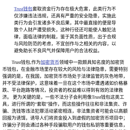
Trust钱包
套取资金行为存在极大危害，此类行为不
仅涉嫌违法违规，还具有严重的安全隐患，实施此
类行为会引发诸多不良后果，其中最直接的便是导
致个人财产遭受损失，这种行径还可能使人触犯法
律，面临法律的制裁，鉴于其负面性质，出于合规
与风险防范的考虑，不宜创作与之相关的内容，以
避免助长不良风气并保障用户的合法权益。
Trust钱包,作为
加密货币
领域中一款颇具知名度的加密货
币钱包，在金融市场里存在较大的风险与法律隐患，需要特别
强调的是，在我国，加密货币市场处于法律监管的灰色地带，
并不受法律保护，这意味着一旦在这个市场中遭遇诸如价格暴
跌、平台跑路等情况，投资者的权益难以得到有效的法律救
济。 更为关键的是，一些不法分子会利用像Trust钱包这类工
具，进行所谓的“套取”操作，而这些操作往往和非法集资、诈
骗、洗钱等违法犯罪活动紧密相连，非法集资者可能会以高额
回报为诱饵，诱导人们将资金投入到虚假的加密货币项目中；
诈骗分子则会通过各种手段骗取用户的钱包私钥等重要信息，