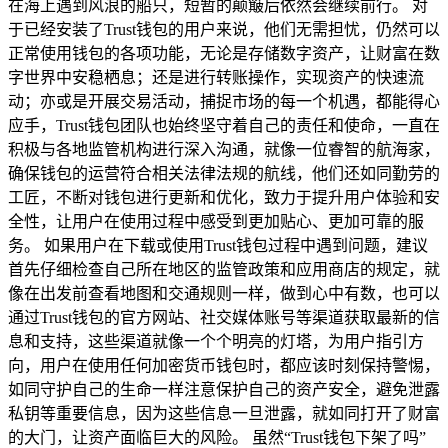
在海上遇到风浪的船只，短暂的颠簸后依然会继续前行。 对
于已经安装了Trust钱包的用户来说，他们无需担忧，仍然可以
正常使用钱包的各项功能，无论是存储数字资产，让财富在数
字世界中安稳栖息；还是进行转账操作，实现资产的快速流
动；亦或是开展交易活动，捕捉市场的每一个机遇，都能得心
应手，Trust钱包团队也始终坚守着自己的责任和使命，一直在
积极与各地监管机构进行深入沟通，就像一位睿智的航海家，
确保钱包的运营符合相关法律法规的航线，他们还如同勤劳的
工匠，不断对钱包进行更新和优化，致力于提升用户体验和安
全性，让用户在使用过程中感受到更加贴心、更加可靠的服
务。 如果用户在下载或使用Trust钱包过程中遇到问题，建议
首先仔细检查自己所在地区的监管政策和应用商店的规定，就
像在出发前查看地图和交通规则一样，做到心中有数，也可以
通过Trust钱包的官方网站、社交媒体账号等渠道获取最新的信
息和支持，这些渠道就像一个个明亮的灯塔，为用户指引方
向，用户在使用任何加密货币钱包时，都应该时刻保持警惕，
如同守护自己的生命一样注意保护自己的资产安全，避免泄露
私钥等重要信息，因为这些信息一旦泄露，就如同打开了财富
的大门，让资产面临巨大的风险。 虽然“Trust钱包下架了吗”