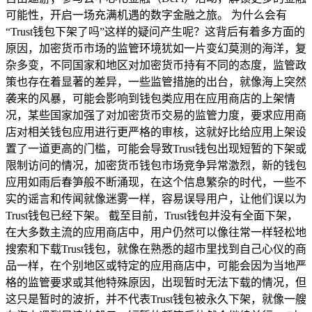
可能性，开启一场充满机遇的数字金融之旅。 为什么会有
“Trust钱包下架了吗”这样的疑问产生呢？这背后有着多方面的
原因，加密货币市场的监管环境犹如一片变幻莫测的海洋，复
杂多变，不同国家和地区对加密货币持有不同的态度，监管政
策也存在着显著的差异，一些监管措施的出台，就像海上突然
袭来的风暴，可能会影响到钱包类应用在应用商店的上架情
况，某些国家加强了对加密货币交易的监管力度，要求应用商
店对相关钱包应用进行更严格的审核，这就好比给应用上架设
置了一道更高的门槛，可能会导致Trust钱包出现短暂的下架或
限制访问的情况，加密货币钱包市场竞争异常激烈，新的钱包
应用如雨后春笋般不断涌现，在这个信息繁杂的时代，一些不
实的谣言和传闻就像迷雾一样，容易误导用户，让他们误以为
Trust钱包已经下架。 截至目前，Trust钱包并没有全面下架，
在大多数主流的应用商店中，用户仍然可以像往常一样轻松地
搜索和下载Trust钱包，就像在熟悉的超市里找到自己心仪的商
品一样，在个别地区或特定的应用商店中，可能会因为当地严
格的监管要求或其他特殊原因，出现暂时无法下载的情况，但
这只是暂时的波折，并不代表Trust钱包被永久下架，就像一艘