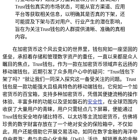
Trust钱包真实的市场状态，可能从官方渠道、应用
平台等获取相关信息，以明确其是否真的下架，还
可能提及下架与否对用户、行业产生的潜在影响，
旨在为关注Trust钱包的人群提供清晰、准确的真相
内容。
在加密货币这个风云变幻的世界里，钱包宛如一座坚固的
堡垒，承担着存储和管理数字资产的重任，一直以来都是众人
瞩目的焦点，Trust钱包，作为一款在加密货币领域声名远扬的
移动端钱包，近期引发了众多用户心中的疑问：“Trust钱包下
架了吗？”就让我们一同深入探究这一备受关注的问题。 Trust
钱包是一款功能强大且极具特色的移动端钱包，它宛如一个加
密货币的百宝箱，支持多种加密货币，凭借其便捷流畅的操作
体验、丰富多样的功能以及坚如磐石的
安全性
，在全球范围内
收获了大量用户的青睐，用户只需轻点几下屏幕，便能通过
Trust钱包安全地存储比特币、以太坊等主流加密货币，仿佛将
珍贵的数字财富存放在了一个绝对安全的保险箱中，不仅如
此，用户还能借助它开展交易活动，如同在数字金融的海洋中
自由遨游；参与去中心化金融（DeFi）活动，解锁更多的金融