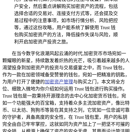
户安全，然后重点讲解购买加密资产的流程，包括
选择合适的交易对、连接支付方式等，还会提及交
易过程中的注意事项，如市场行情分析、风险把控
等，通过这份攻略，用户能系统了解使用 Trust 钱
包购买加密资产的方法，降低操作失误与风险，顺
利开启加密资产投资之旅。
在当今数字化浪潮风起云涌的时代,加密货币市场宛如一
颗耀眼的新星，持续散发着炽热的光芒，吸引着越来越多的人
渴望投身到加密资产的投资与交易盛宴之中，而 Trust 钱包，
作为一款在加密领域备受赞誉的钱包，宛如一把精准的钥匙，
为用户打开了便捷的
加密资产管理
与购买之门，本文将全方
位、细致入微地为你介绍如何运用 Trust 钱包进行购买操作。
Trust 钱包是一款秉持开源理念的去中心化加密货币钱包，宛
如一个功能强大的百宝箱，支持着众多主流加密资产，像比特
币、以太坊、狗狗币等皆在其支持之列，它犹如一位忠诚可靠
的守护者，具备高度的安全性，在 Trust 钱包里，用户的私钥
完全由自己牢牢掌控，这就如同为资产加上了一把坚不可摧的
安全锁，从根源上确保了资产的安全无虞，其界面设计简洁明