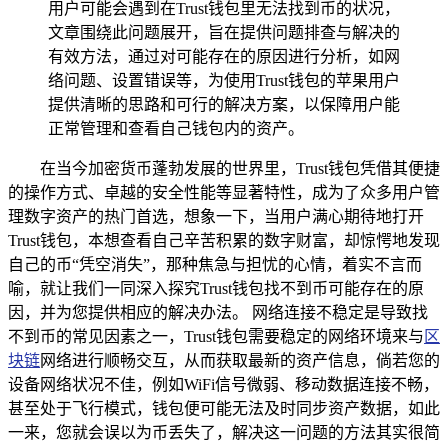
用户可能会遇到在Trust钱包里无法找到币的状况，
文章围绕此问题展开，旨在提供问题排查与解决的
有效方法，通过对可能存在的原因进行分析，如网
络问题、设置错误等，为使用Trust钱包的苹果用户
提供清晰的思路和可行的解决方案，以保障用户能
正常管理和查看自己钱包内的资产。
在当今加密货币蓬勃发展的世界里，Trust钱包凭借其便捷
的操作方式、卓越的安全性能等显著特性，成为了众多用户管
理数字资产的热门首选，想象一下，当用户满心期待地打开
Trust钱包，本想查看自己辛苦积累的数字财富，却惊愕地发现
自己的币“凭空消失”，那种焦急与担忧的心情，着实不言而
喻，就让我们一同深入探究Trust钱包找不到币可能存在的原
因，并为您提供相应的解决办法。 网络连接不稳定是导致找
不到币的常见因素之一，Trust钱包需要稳定的网络环境来与
区
块链
网络进行顺畅交互，从而获取最新的资产信息，倘若您的
设备网络状况不佳，例如WiFi信号微弱、移动数据连接不畅，
甚至处于飞行模式，钱包便可能无法及时同步资产数据，如此
一来，您就会误以为币丢失了，解决这一问题的方法其实很简